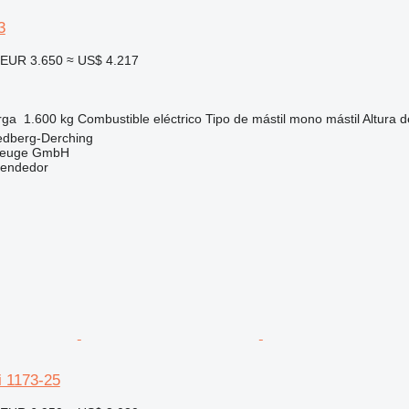
3
EUR 3.650
≈ US$ 4.217
rga
1.600 kg
Combustible
eléctrico
Tipo de mástil
mono mástil
Altura d
edberg-Derching
zeuge GmbH
vendedor
i 1173-25