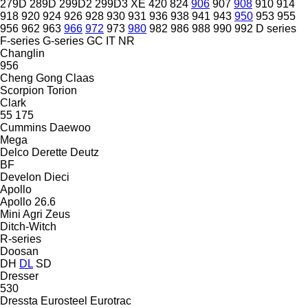
279D
289D
299D2
299D3 XE
420
824
906
907
908
910
914
918
920
924
926
928
930
931
936
938
941
943
950
953
955
956
962
963
966
972
973
980
982
986
988
990
992
D series
F-series
G-series
GC
IT
NR
Changlin
956
Cheng Gong
Claas
Scorpion
Torion
Clark
55
175
Cummins
Daewoo
Mega
Delco
Derette
Deutz
BF
Develon
Dieci
Apollo
Apollo 26.6
Mini Agri
Zeus
Ditch-Witch
R-series
Doosan
DH
DL
SD
Dresser
530
Dressta
Eurosteel
Eurotrac