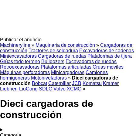
Publicar el anuncio
Machineryline
»
Maquinaria de construcción
»
Cargadoras de
construcción
Tractores de soldadura
Excavadoras de cadenas
Miniexcavadoras
Cargadoras de ruedas
Plataformas de tijera
Grúas todo terreno
Bulldozers
Excavadoras de ruedas
Retroexcavadoras
Plataformas articuladas
Grúas móviles
Máquinas perforadoras
Minicargadoras
Camiones
hormigoneras
Motoniveladoras
»
Dieci cargadoras de
construcción
Bobcat
Caterpillar
JCB
Komatsu
Kramer
Liebherr
LiuGong
SDLG
Volvo
XCMG
»
Dieci cargadoras de
construcción
Categoría