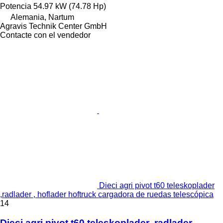
Potencia
54.97 kW (74.78 Hp)
Alemania, Nartum
Agravis Technik Center GmbH
Contacte con el vendedor
Dieci agri pivot t60 teleskoplader
,radlader , hoflader hoftruck cargadora de ruedas telescópica
14
Dieci agri pivot t60 teleskoplader ,radlader ,