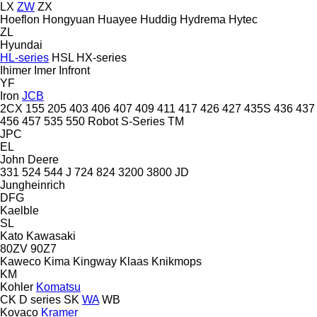
LX
ZW
ZX
Hoeflon
Hongyuan
Huayee
Huddig
Hydrema
Hytec
ZL
Hyundai
HL-series
HSL
HX-series
Ihimer
Imer
Infront
YF
Iron
JCB
2CX
155
205
403
406
407
409
411
417
426
427
435S
436
437
456
457
535
550
Robot
S-Series
TM
JPC
EL
John Deere
331
524
544 J
724
824
3200
3800
JD
Jungheinrich
DFG
Kaelble
SL
Kato
Kawasaki
80ZV
90Z7
Kaweco
Kima
Kingway
Klaas
Knikmops
KM
Kohler
Komatsu
CK
D series
SK
WA
WB
Kovaco
Kramer