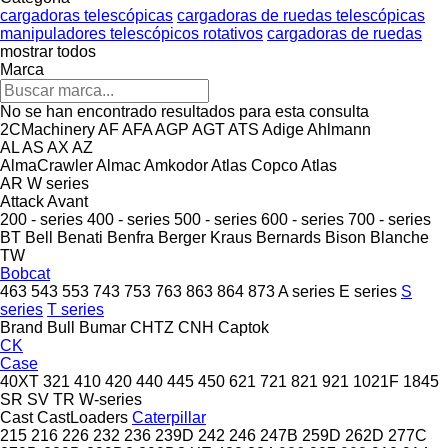
cargadoras telescópicas
cargadoras de ruedas telescópicas
manipuladores telescópicos rotativos
cargadoras de ruedas
mostrar todos
Marca
No se han encontrado resultados para esta consulta
2CMachinery
AF
AFA
AGP
AGT
ATS
Adige
Ahlmann
AL
AS
AX
AZ
AlmaCrawler
Almac
Amkodor
Atlas Copco
Atlas
AR
W series
Attack
Avant
200 - series
400 - series
500 - series
600 - series
700 - series
BT
Bell
Benati
Benfra
Berger Kraus
Bernards
Bison
Blanche
TW
Bobcat
463
543
553
743
753
763
863
864
873
A series
E series
S
series
T series
Brand
Bull
Bumar
CHTZ
CNH
Captok
CK
Case
40XT
321
410
420
440
445
450
621
721
821
921
1021F
1845
SR
SV
TR
W-series
Cast
CastLoaders
Caterpillar
215
216
226
232
236
239D
242
246
247B
259D
262D
277C