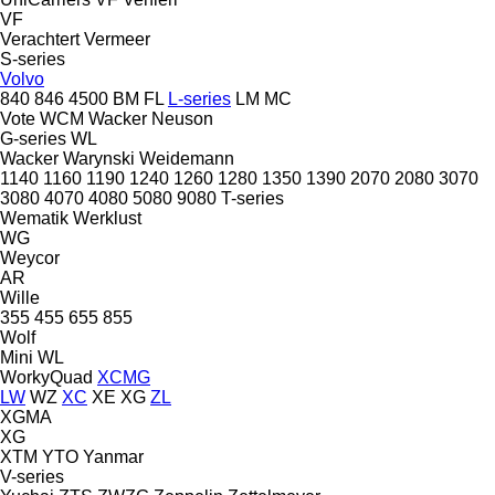
VF
Verachtert
Vermeer
S-series
Volvo
840
846
4500
BM
FL
L-series
LM
MC
Vote
WCM
Wacker Neuson
G-series
WL
Wacker
Warynski
Weidemann
1140
1160
1190
1240
1260
1280
1350
1390
2070
2080
3070
3080
4070
4080
5080
9080
T-series
Wematik
Werklust
WG
Weycor
AR
Wille
355
455
655
855
Wolf
Mini
WL
WorkyQuad
XCMG
LW
WZ
XC
XE
XG
ZL
XGMA
XG
XTM
YTO
Yanmar
V-series