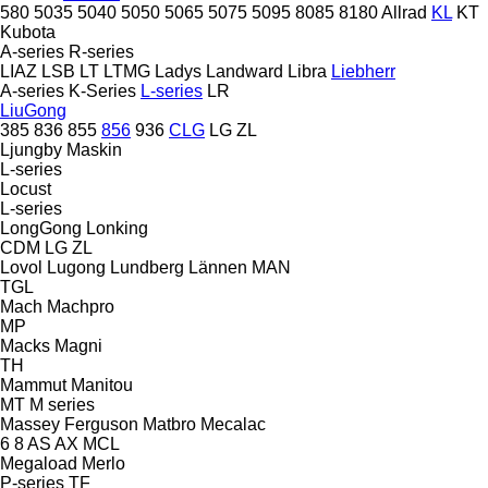
580
5035
5040
5050
5065
5075
5095
8085
8180
Allrad
KL
KT
Kubota
A-series
R-series
LIAZ
LSB
LT
LTMG
Ladys
Landward
Libra
Liebherr
A-series
K-Series
L-series
LR
LiuGong
385
836
855
856
936
CLG
LG
ZL
Ljungby Maskin
L-series
Locust
L-series
LongGong
Lonking
CDM
LG
ZL
Lovol
Lugong
Lundberg
Lännen
MAN
TGL
Mach
Machpro
MP
Macks
Magni
TH
Mammut
Manitou
MT
M series
Massey Ferguson
Matbro
Mecalac
6
8
AS
AX
MCL
Megaload
Merlo
P-series
TF