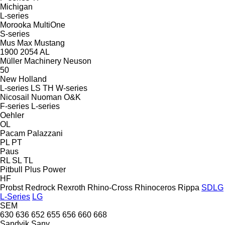
Michigan
L-series
Morooka
MultiOne
S-series
Mus Max
Mustang
1900
2054
AL
Müller Machinery
Neuson
50
New Holland
L-series
LS
TH
W-series
Nicosail
Nuoman
O&K
F-series
L-series
Oehler
OL
Pacam
Palazzani
PL
PT
Paus
RL
SL
TL
Pitbull
Plus Power
HF
Probst
Redrock
Rexroth
Rhino-Cross
Rhinoceros
Rippa
SDLG
L-Series
LG
SEM
630
636
652
655
656
660
668
Sandvik
Sany