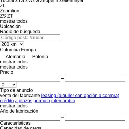
Yuchai
ZTS
ZWZG
Zeppelin
Zettelmeyer
ZL
Zoomlion
ZS
ZT
mostrar todos
Ubicación
Radio de búsqueda
Colombia
Europa
Alemania
Polonia
mostrar todos
mostrar todos
Precio
–
Tipo de anuncio
venta
del fabricante
leasing (alquiler con opción a compra)
crédito
a plazos
permuta
intercambio
mostrar todos
Año de fabricación
–
Características
Capacidad de carga