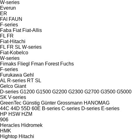
W-series
Everun
ER
FAI
FAUN
F-series
Faba
Fiat
Fiat-Allis
FL
FR
Fiat-Hitachi
FL
FR
SL
W-series
Fiat-Kobelco
W-series
Fimaks
Fliegl
Fman
Forest
Fuchs
F-series
Furukawa
Gehl
AL
R-series
RT
SL
Gelco
Giant
D-series
G1200
G1500
G2200
G2300
G2700
G3500
G5000
SK
V-series
GreenTec
Günstig
Günter Grossmann
HANOMAG
44C
44D
55D
60E
B-series
C-series
D-series
E-series
HP
HSW
HZM
906
Heracles
Hidromek
HMK
Hightop
Hitachi