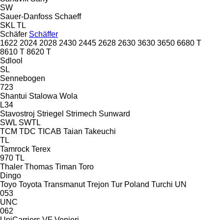
SW
Sauer-Danfoss
Schaeff
SKL
TL
Schäfer
Schäffer
1622
2024
2028
2430
2445
2628
2630
3630
3650
6680 T
8610 T
8620 T
Sdlool
SL
Sennebogen
723
Shantui
Stalowa Wola
L34
Stavostroj
Striegel
Strimech
Sunward
SWL
SWTL
TCM
TDC
TICAB
Taian
Takeuchi
TL
Tamrock
Terex
970
TL
Thaler
Thomas
Timan
Toro
Dingo
Toyo
Toyota
Transmanut
Trejon
Tur Poland
Turchi
UN
053
UNC
062
UniCarriers
VF Venieri