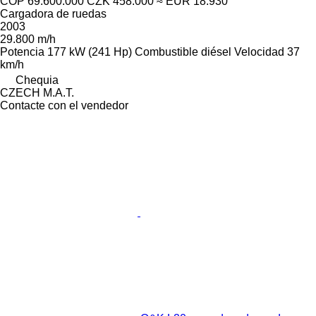
COP 69.600.000
CZK 458.000
≈ EUR 18.930
Cargadora de ruedas
2003
29.800 m/h
Potencia
177 kW (241 Hp)
Combustible
diésel
Velocidad
37
km/h
Chequia
CZECH M.A.T.
Contacte con el vendedor