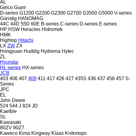
AL
Gelco
Giant
D-series
G1200
G2200
G2300
G2700
G3500
G5000
V-series
Günstig
HANOMAG
44C
44D
55D
60E
B-series
C-series
D-series
E-series
HP
HSW
Heracles
Hidromek
HMK
Hightop
Hitachi
LX
ZW
ZX
Hongyuan
Huddig
Hydrema
Hytec
ZL
Hyundai
HL-series
HX-series
JCB
403
406
407
409
411
417
426
427
435S
436
437
456
457
S-
Series
JPC
EL
John Deere
524
544 J
824
JD
Kaelble
SL
Kawasaki
80ZV
90Z7
Kaweco
Kima
Kingway
Klaas
Knikmops