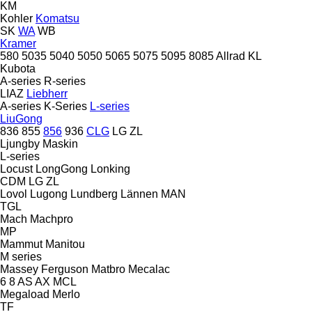
KM
Kohler
Komatsu
SK
WA
WB
Kramer
580
5035
5040
5050
5065
5075
5095
8085
Allrad
KL
Kubota
A-series
R-series
LIAZ
Liebherr
A-series
K-Series
L-series
LiuGong
836
855
856
936
CLG
LG
ZL
Ljungby Maskin
L-series
Locust
LongGong
Lonking
CDM
LG
ZL
Lovol
Lugong
Lundberg
Lännen
MAN
TGL
Mach
Machpro
MP
Mammut
Manitou
M series
Massey Ferguson
Matbro
Mecalac
6
8
AS
AX
MCL
Megaload
Merlo
TF