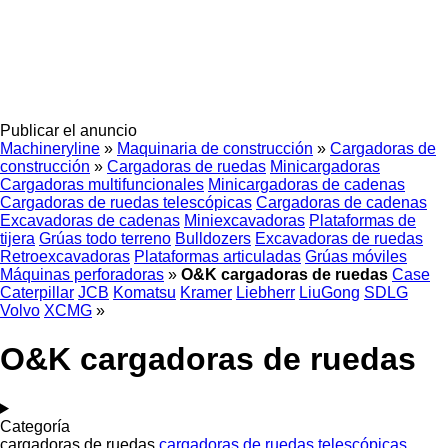
Publicar el anuncio
Machineryline
»
Maquinaria de construcción
»
Cargadoras de
construcción
»
Cargadoras de ruedas
Minicargadoras
Cargadoras multifuncionales
Minicargadoras de cadenas
Cargadoras de ruedas telescópicas
Cargadoras de cadenas
Excavadoras de cadenas
Miniexcavadoras
Plataformas de
tijera
Grúas todo terreno
Bulldozers
Excavadoras de ruedas
Retroexcavadoras
Plataformas articuladas
Grúas móviles
Máquinas perforadoras
»
O&K cargadoras de ruedas
Case
Caterpillar
JCB
Komatsu
Kramer
Liebherr
LiuGong
SDLG
Volvo
XCMG
»
O&K cargadoras de ruedas
Categoría
cargadoras de ruedas
cargadoras de ruedas telescópicas