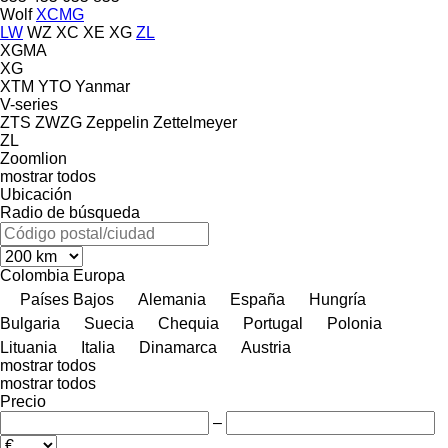
Wolf
XCMG
LW
WZ
XC
XE
XG
ZL
XGMA
XG
XTM
YTO
Yanmar
V-series
ZTS
ZWZG
Zeppelin
Zettelmeyer
ZL
Zoomlion
mostrar todos
Ubicación
Radio de búsqueda
Colombia
Europa
Países Bajos
Alemania
España
Hungría
Bulgaria
Suecia
Chequia
Portugal
Polonia
Lituania
Italia
Dinamarca
Austria
mostrar todos
mostrar todos
Precio
–