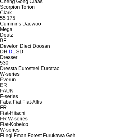
Cheng Gong
Claas
Scorpion
Torion
Clark
55
175
Cummins
Daewoo
Mega
Deutz
BF
Develon
Dieci
Doosan
DH
DL
SD
Dresser
530
Dressta
Eurosteel
Eurotrac
W-series
Everun
ER
FAUN
F-series
Faba
Fiat
Fiat-Allis
FR
Fiat-Hitachi
FR
W-series
Fiat-Kobelco
W-series
Fliegl
Fman
Forest
Furukawa
Gehl