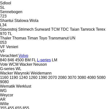
Sdlool
SL
Sennebogen
723
Shantui
Stalowa Wola
L34
Stavostroj
Strimech
Sunward
TCM
TDC
Taian
Tamrock
Terex
970
TL
Thaler
Thomas
Timan
Toyo
Transmanut
UN
053
VF Venieri
VF
Verachtert
Volvo
840
846
4500
BM
FL
L-series
LM
Vote
WCM
Wacker Neuson
G-series
WL
Wacker
Warynski
Weidemann
1160
1190
1240
1260
1390
2070
2080
3070
3080
4080
5080
9080
Wematik
Werklust
WG
Weycor
AR
Wille
355
455
655
855