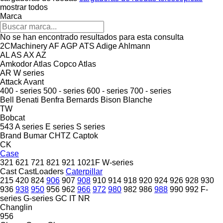
mostrar todos
Marca
No se han encontrado resultados para esta consulta
2CMachinery
AF
AGP
ATS
Adige
Ahlmann
AL
AS
AX
AZ
Amkodor
Atlas Copco
Atlas
AR
W series
Attack
Avant
400 - series
500 - series
600 - series
700 - series
Bell
Benati
Benfra
Bernards
Bison
Blanche
TW
Bobcat
543
A series
E series
S series
Brand
Bumar
CHTZ
Captok
CK
Case
321
621
721
821
921
1021F
W-series
Cast
CastLoaders
Caterpillar
215
420
824
906
907
908
910
914
918
920
924
926
928
930
936
938
950
956
962
966
972
980
982
986
988
990
992
F-
series
G-series
GC
IT
NR
Changlin
956