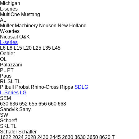
Michigan
L-series
MultiOne
Mustang
AL
Müller Machinery
Neuson
New Holland
W-series
Nicosail
O&K
L-series
L6
L8
L15
L20
L25
L35
L45
Oehler
OL
Palazzani
PL
PT
Paus
RL
SL
TL
Pitbull
Probst
Rhino-Cross
Rippa
SDLG
L-Series
LG
SEM
630
636
652
655
656
660
668
Sandvik
Sany
SW
Schaeff
SKL
TL
Schäfer
Schäffer
1622
2024
2028
2430
2445
2630
3630
3650
8620 T