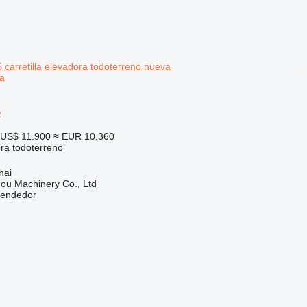
a
5
US$ 11.900
≈ EUR 10.360
ora todoterreno
hai
ou Machinery Co., Ltd
vendedor