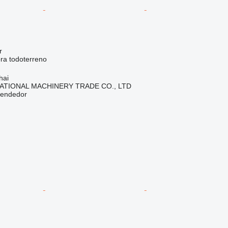
r
ora todoterreno
hai
ATIONAL MACHINERY TRADE CO., LTD
vendedor