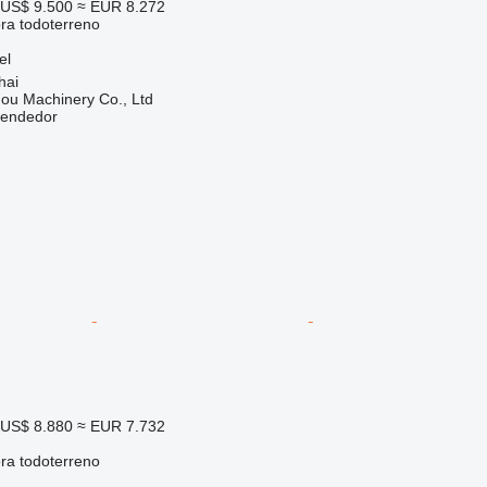
US$ 9.500
≈ EUR 8.272
ora todoterreno
el
hai
ou Machinery Co., Ltd
vendedor
US$ 8.880
≈ EUR 7.732
ora todoterreno