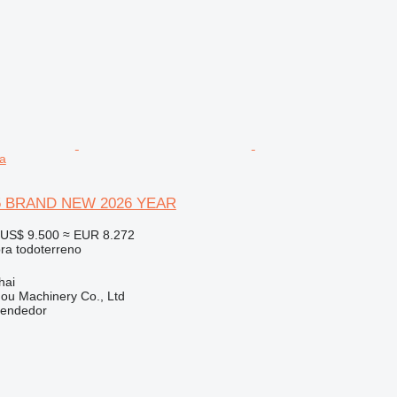
a
5 BRAND NEW 2026 YEAR
US$ 9.500
≈ EUR 8.272
ora todoterreno
hai
ou Machinery Co., Ltd
vendedor