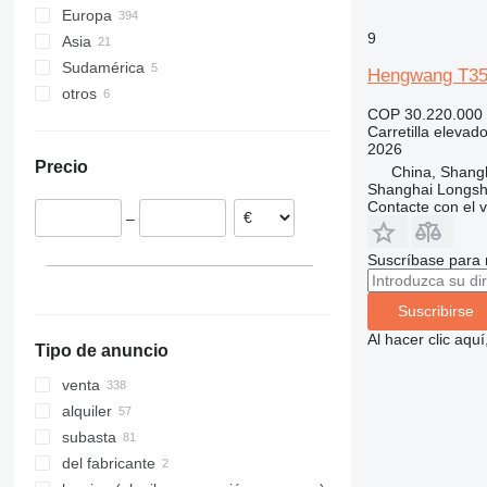
Europa
9
Asia
Alemania
Sudamérica
Países Bajos
China
Hengwang T3
otros
España
Emiratos Árabes Unidos
Uruguay
COP 30.220.000
Bélgica
Turquía
Chile
Ucrania
Carretilla elevad
Polonia
Kirguistán
Argentina
México
2026
Precio
China, Shang
Italia
Shanghai Longsh
Reino Unido
Contacte con el 
–
Rumanía
mostrar todos
Suscríbase para 
Suscribirse
Al hacer clic aq
Tipo de anuncio
venta
alquiler
subasta
del fabricante