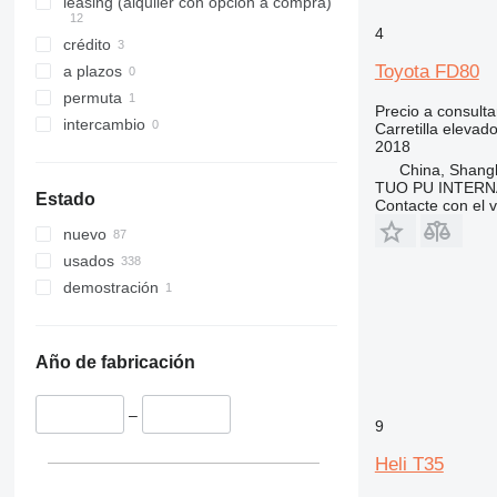
leasing (alquiler con opción a compra)
4
crédito
Toyota FD80
a plazos
permuta
Precio a consulta
intercambio
Carretilla elevad
2018
China, Shang
TUO PU INTERN
Estado
Contacte con el 
nuevo
usados
demostración
Año de fabricación
–
9
Heli T35