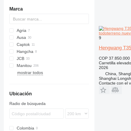
Marca
Agria
todoterreno nuev
Ausa
9
Captok
C-series
Hengwang T3
Hangcha
X-series
CK
COP 37.850.000
JCB
CPCD
CPCD
H-series
Carretilla elevad
Manitou
CPD
P-series
926
MC
DCE
FD
H-series
MP
2026
mostrar todos
930
DCF
MC
FD
RT
15120
FD
China, Shang
Shanghai Longsh
940
MH
T30
Contacte con el 
MI
Ubicación
MSI
M series
Radio de búsqueda
Colombia