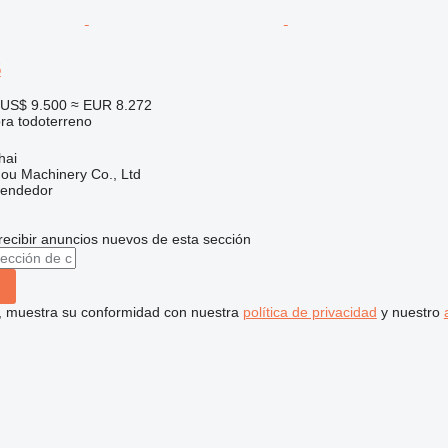
5
US$ 9.500
≈ EUR 8.272
ora todoterreno
hai
ou Machinery Co., Ltd
vendedor
recibir anuncios nuevos de esta sección
uí, muestra su conformidad con nuestra
política de privacidad
y nuestro