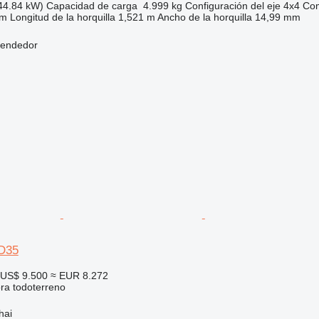
44.84 kW)
Capacidad de carga
4.999 kg
Configuración del eje
4x4
Com
 m
Longitud de la horquilla
1,521 m
Ancho de la horquilla
14,99 mm
vendedor
D35
US$ 9.500
≈ EUR 8.272
ora todoterreno
hai