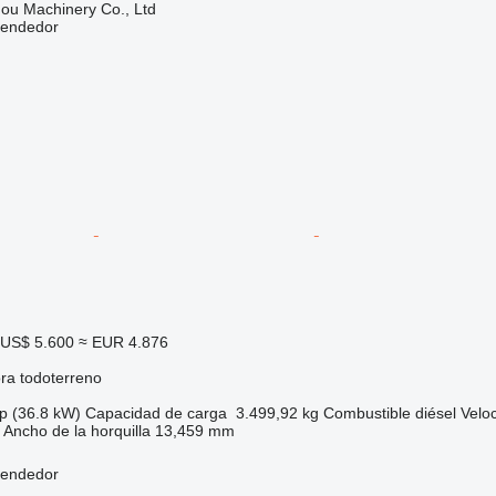
ou Machinery Co., Ltd
vendedor
US$ 5.600
≈ EUR 4.876
ora todoterreno
p (36.8 kW)
Capacidad de carga
3.499,92 kg
Combustible
diésel
Velo
Ancho de la horquilla
13,459 mm
vendedor