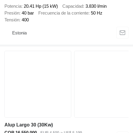
Potencia
20.41 Hp (15 kW)
Capacidad
3.830 l/min
Presión
40 bar
Frecuencia de la corriente
50 Hz
Tensión
400
Estonia
Alup Largo 30 (30Kw)
COP 16.550.000
EUR 4.500
≈ US$ 5.199