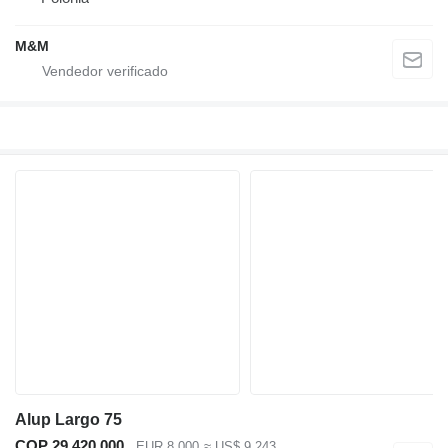
M&M
Alup Largo 75
COP 29.420.000
EUR 8.000
≈ US$ 9.243