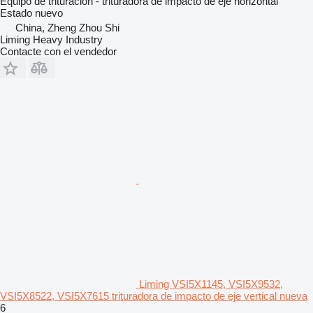
Equipo de trituración - trituradora de impacto de eje horizontal
Estado
nuevo
China, Zheng Zhou Shi
Liming Heavy Industry
Contacte con el vendedor
Liming VSI5X1145, VSI5X9532,
VSI5X8522, VSI5X7615 trituradora de impacto de eje vertical nueva
6