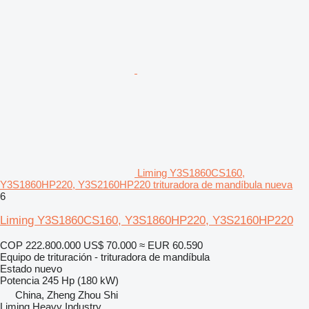
Liming Y3S1860CS160,
Y3S1860HP220, Y3S2160HP220 trituradora de mandíbula nueva
6
Liming Y3S1860CS160, Y3S1860HP220, Y3S2160HP220
COP 222.800.000
US$ 70.000
≈ EUR 60.590
Equipo de trituración - trituradora de mandíbula
Estado
nuevo
Potencia
245 Hp (180 kW)
China, Zheng Zhou Shi
Liming Heavy Industry