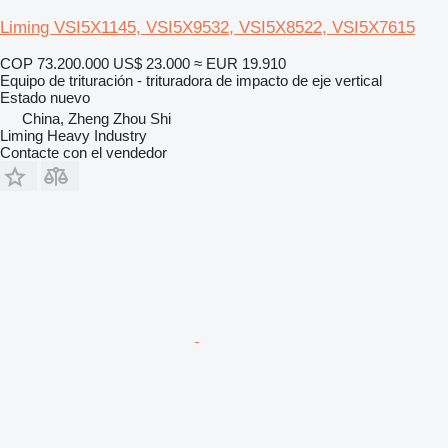
Liming VSI5X1145, VSI5X9532, VSI5X8522, VSI5X7615
COP 73.200.000
US$ 23.000
≈ EUR 19.910
Equipo de trituración - trituradora de impacto de eje vertical
Estado
nuevo
China, Zheng Zhou Shi
Liming Heavy Industry
Contacte con el vendedor