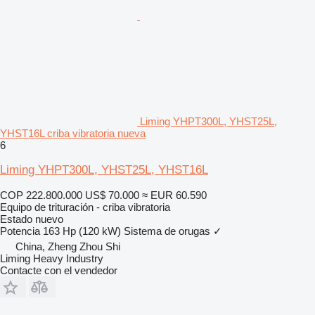
Liming YHPT300L, YHST25L,
YHST16L criba vibratoria nueva
6
Liming YHPT300L, YHST25L, YHST16L
COP 222.800.000
US$ 70.000
≈ EUR 60.590
Equipo de trituración - criba vibratoria
Estado
nuevo
Potencia
163 Hp (120 kW)
Sistema de orugas
✓
China, Zheng Zhou Shi
Liming Heavy Industry
Contacte con el vendedor