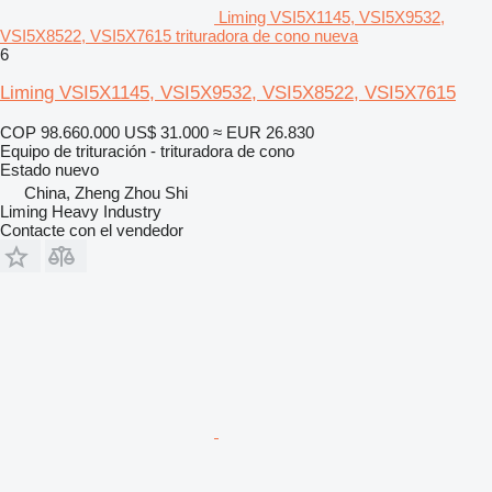
Liming VSI5X1145, VSI5X9532,
VSI5X8522, VSI5X7615 trituradora de cono nueva
6
Liming VSI5X1145, VSI5X9532, VSI5X8522, VSI5X7615
COP 98.660.000
US$ 31.000
≈ EUR 26.830
Equipo de trituración - trituradora de cono
Estado
nuevo
China, Zheng Zhou Shi
Liming Heavy Industry
Contacte con el vendedor