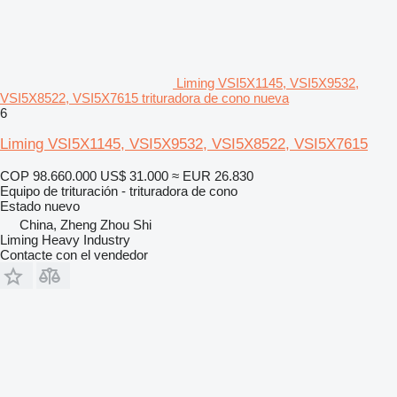
Liming VSI5X1145, VSI5X9532,
VSI5X8522, VSI5X7615 trituradora de cono nueva
6
Liming VSI5X1145, VSI5X9532, VSI5X8522, VSI5X7615
COP 98.660.000
US$ 31.000
≈ EUR 26.830
Equipo de trituración - trituradora de cono
Estado
nuevo
China, Zheng Zhou Shi
Liming Heavy Industry
Contacte con el vendedor