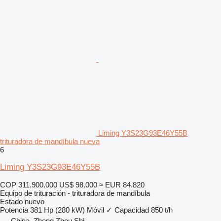
Liming Y3S23G93E46Y55B
trituradora de mandíbula nueva
6
Liming Y3S23G93E46Y55B
COP 311.900.000
US$ 98.000
≈ EUR 84.820
Equipo de trituración - trituradora de mandíbula
Estado
nuevo
Potencia
381 Hp (280 kW)
Móvil
✓
Capacidad
850 t/h
China, Zheng Zhou Shi