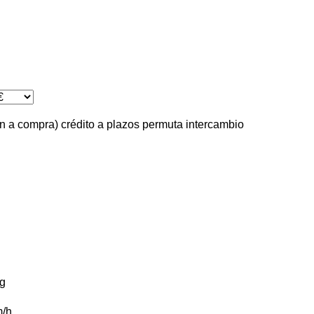
ón a compra)
crédito
a plazos
permuta
intercambio
g
/h