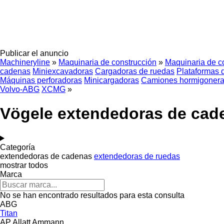
Publicar el anuncio
Machineryline
»
Maquinaria de construcción
»
Maquinaria de co
cadenas
Miniexcavadoras
Cargadoras de ruedas
Plataformas d
Máquinas perforadoras
Minicargadoras
Camiones hormigoner
Volvo-ABG
XCMG
»
Vögele extendedoras de cad
Categoría
extendedoras de cadenas
extendedoras de ruedas
mostrar todos
Marca
No se han encontrado resultados para esta consulta
ABG
Titan
AP
Allatt
Ammann