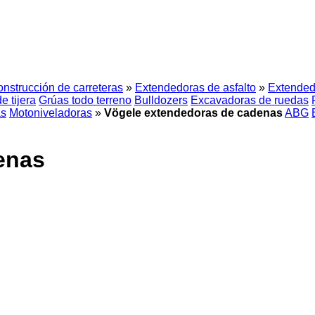
nstrucción de carreteras
»
Extendedoras de asfalto
»
Extended
e tijera
Grúas todo terreno
Bulldozers
Excavadoras de ruedas
as
Motoniveladoras
»
Vögele extendedoras de cadenas
ABG
enas