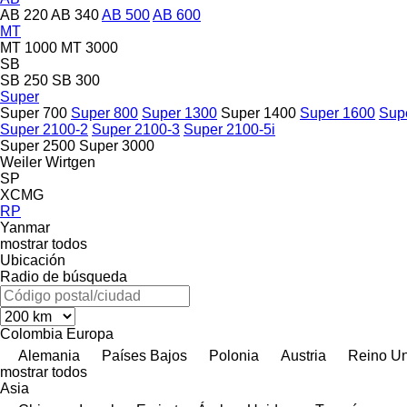
AB 220
AB 340
AB 500
AB 600
MT
MT 1000
MT 3000
SB
SB 250
SB 300
Super
Super 700
Super 800
Super 1300
Super 1400
Super 1600
Sup
Super 2100-2
Super 2100-3
Super 2100-5i
Super 2500
Super 3000
Weiler
Wirtgen
SP
XCMG
RP
Yanmar
mostrar todos
Ubicación
Radio de búsqueda
Colombia
Europa
Alemania
Países Bajos
Polonia
Austria
Reino U
mostrar todos
Asia