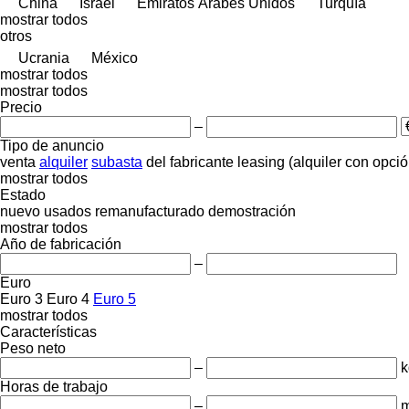
China
Israel
Emiratos Árabes Unidos
Turquía
mostrar todos
otros
Ucrania
México
mostrar todos
mostrar todos
Precio
–
Tipo de anuncio
venta
alquiler
subasta
del fabricante
leasing (alquiler con opci
mostrar todos
Estado
nuevo
usados
remanufacturado
demostración
mostrar todos
Año de fabricación
–
Euro
Euro 3
Euro 4
Euro 5
mostrar todos
Características
Peso neto
–
k
Horas de trabajo
–
m