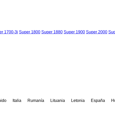
er 1700-3i
Super 1800
Super 1880
Super 1900
Super 2000
Sup
nido
Italia
Rumanía
Lituania
Letonia
España
H