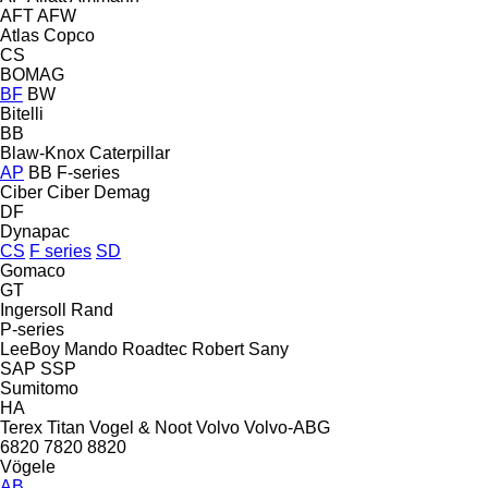
AFT
AFW
Atlas Copco
CS
BOMAG
BF
BW
Bitelli
BB
Blaw-Knox
Caterpillar
AP
BB
F-series
Ciber
Ciber
Demag
DF
Dynapac
CS
F series
SD
Gomaco
GT
Ingersoll Rand
P-series
LeeBoy
Mando
Roadtec
Robert
Sany
SAP
SSP
Sumitomo
HA
Terex
Titan
Vogel & Noot
Volvo
Volvo-ABG
6820
7820
8820
Vögele
AB