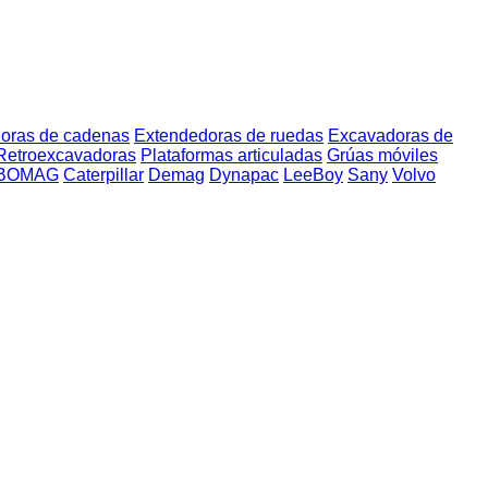
oras de cadenas
Extendedoras de ruedas
Excavadoras de
Retroexcavadoras
Plataformas articuladas
Grúas móviles
BOMAG
Caterpillar
Demag
Dynapac
LeeBoy
Sany
Volvo