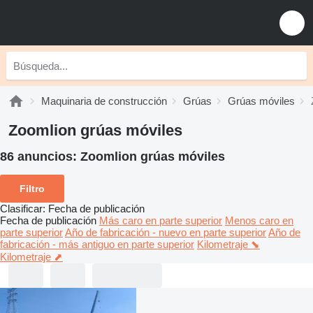
Maquinaria de construcción
Grúas
Grúas móviles
Zoomlion grúas móviles
86 anuncios:
Zoomlion grúas móviles
Filtro
Clasificar
:
Fecha de publicación
Fecha de publicación
Más caro en parte superior
Menos caro en
parte superior
Año de fabricación - nuevo en parte superior
Año de
fabricación - más antiguo en parte superior
Kilometraje ⬊
Kilometraje ⬈