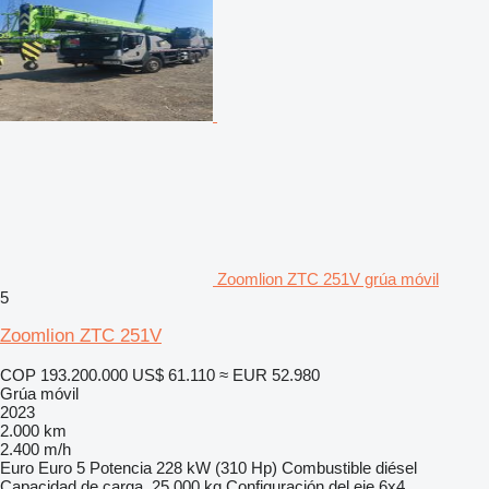
Zoomlion ZTC 251V grúa móvil
5
Zoomlion ZTC 251V
COP 193.200.000
US$ 61.110
≈ EUR 52.980
Grúa móvil
2023
2.000 km
2.400 m/h
Euro
Euro 5
Potencia
228 kW (310 Hp)
Combustible
diésel
Capacidad de carga
25.000 kg
Configuración del eje
6x4