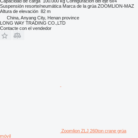
Capacidad de carga
100.000 kg
Configuración del eje
6x4
Suspensión
resorte/neumática
Marca de la grúa
ZOOMLION-MAZ
Altura de elevación
82 m
China, Anyang City, Henan province
LONG WAY TRADING CO.,LTD
Contacte con el vendedor
Zoomlion ZLJ 260ton crane grúa
móvil