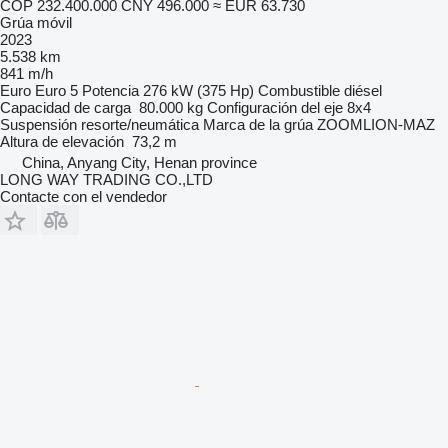
COP 232.400.000
CNY 496.000
≈ EUR 63.730
Grúa móvil
2023
5.538 km
841 m/h
Euro
Euro 5
Potencia
276 kW (375 Hp)
Combustible
diésel
Capacidad de carga
80.000 kg
Configuración del eje
8x4
Suspensión
resorte/neumática
Marca de la grúa
ZOOMLION-MAZ
Altura de elevación
73,2 m
China, Anyang City, Henan province
LONG WAY TRADING CO.,LTD
Contacte con el vendedor