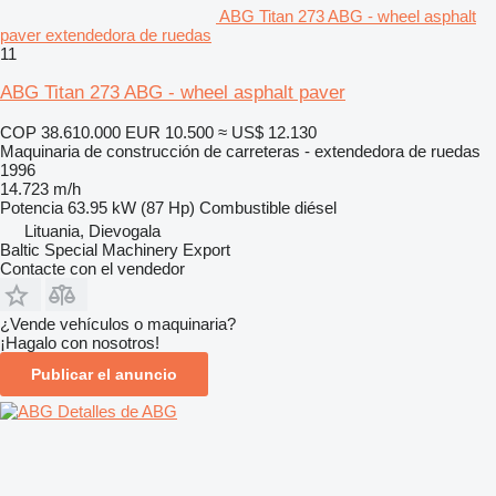
ABG Titan 273 ABG - wheel asphalt
paver extendedora de ruedas
11
ABG Titan 273 ABG - wheel asphalt paver
COP 38.610.000
EUR 10.500
≈ US$ 12.130
Maquinaria de construcción de carreteras - extendedora de ruedas
1996
14.723 m/h
Potencia
63.95 kW (87 Hp)
Combustible
diésel
Lituania, Dievogala
Baltic Special Machinery Export
Contacte con el vendedor
¿Vende vehículos o maquinaria?
¡Hagalo con nosotros!
Publicar el anuncio
Detalles de ABG