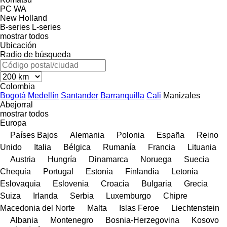
PC
WA
New Holland
B-series
L-series
mostrar todos
Ubicación
Radio de búsqueda
Colombia
Bogotá
Medellín
Santander
Barranquilla
Cali
Manizales
Abejorral
mostrar todos
Europa
Países Bajos
Alemania
Polonia
España
Reino
Unido
Italia
Bélgica
Rumanía
Francia
Lituania
Austria
Hungría
Dinamarca
Noruega
Suecia
Chequia
Portugal
Estonia
Finlandia
Letonia
Eslovaquia
Eslovenia
Croacia
Bulgaria
Grecia
Suiza
Irlanda
Serbia
Luxemburgo
Chipre
Macedonia del Norte
Malta
Islas Feroe
Liechtenstein
Albania
Montenegro
Bosnia-Herzegovina
Kosovo