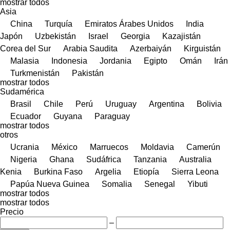
mostrar todos
Asia
China
Turquía
Emiratos Árabes Unidos
India
Japón
Uzbekistán
Israel
Georgia
Kazajistán
Corea del Sur
Arabia Saudita
Azerbaiyán
Kirguistán
Malasia
Indonesia
Jordania
Egipto
Omán
Irán
Turkmenistán
Pakistán
mostrar todos
Sudamérica
Brasil
Chile
Perú
Uruguay
Argentina
Bolivia
Ecuador
Guyana
Paraguay
mostrar todos
otros
Ucrania
México
Marruecos
Moldavia
Camerún
Nigeria
Ghana
Sudáfrica
Tanzania
Australia
Kenia
Burkina Faso
Argelia
Etiopía
Sierra Leona
Papúa Nueva Guinea
Somalia
Senegal
Yibuti
mostrar todos
mostrar todos
Precio
–