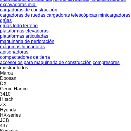
excavadoras midi
cargadoras de construcción
cargadoras de ruedas
cargadoras telescópicas
minicargadoras
grúas
grúas todo terreno
plataformas elevadoras
plataformas articuladas
maquinaria de perforación
máquinas hincadoras
apisonadoras
compactadores de tierra
accesorios para maquinaria de construcción
compresores
mostrar todos
Marca
Doosan
DX
Genie
Hamm
3410
Hitachi
ZX
Hyundai
HX-series
JCB
437
Komatsu