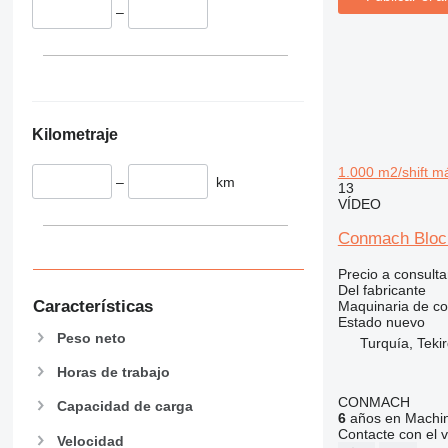
340
VMT
–
345
Vibromax
349
350
365
374
Kilometraje
390
395
1.000 m2/shift m
–
km
13
416
VÍDEO
420
Conmach Block
424
426
Precio a consulta
428
Del fabricante
Características
Maquinaria de co
430
Estado
nuevo
432
Peso neto
Turquía, Teki
434
Horas de trabajo
444
CONMACH
Capacidad de carga
589
6
años en Machin
826
Contacte con el 
Velocidad