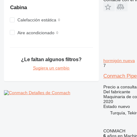
980
Cabina
982
988
Calefacción estática
990
Aire acondicionado
992
AP
C-series
CB
¿Le faltan algunos filtros?
hormigón nueva
CS
7
Sugiera un cambio
D series
Conmach Pipe
E-series
F-series
Precio a consulta
Del fabricante
Detalles de Conmach
GC
Maquinaria de co
IT
2020
Estado
nuevo
M-series
Turquía, Teki
MH
NR
PM
CONMACH
6
años en Machin