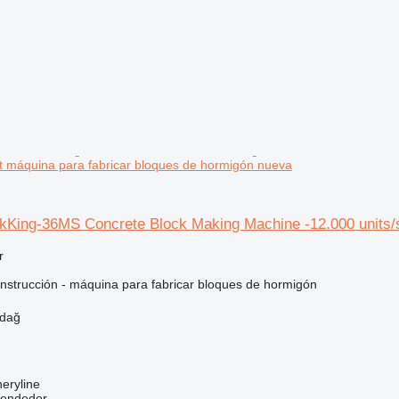
ift máquina para fabricar bloques de hormigón nueva
King-36MS Concrete Block Making Machine -12.000 units/s
r
nstrucción - máquina para fabricar bloques de hormigón
rdağ
eryline
vendedor