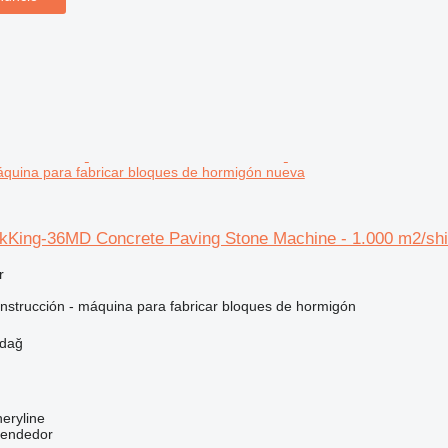
áquina para fabricar bloques de hormigón nueva
King-36MD Concrete Paving Stone Machine - 1.000 m2/shi
r
nstrucción - máquina para fabricar bloques de hormigón
rdağ
eryline
vendedor