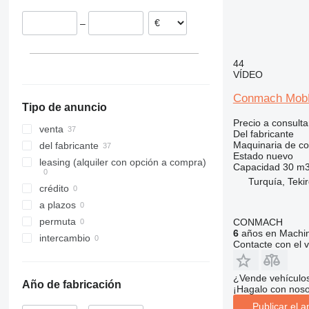
Ghana
312
427
3246
SD
XR
–
República del Congo
313
435S
3369
XS
314
436
3394
XZ
315
437
4069
ZL
44
VÍDEO
316
456
4394
317
457
E-series
Conmach MobK
Tipo de anuncio
318
8008
Liftlux
Precio a consulta
319
8018
Pecolift
venta
Del fabricante
320
8025
R-series
Maquinaria de co
del fabricante
Estado
nuevo
321
8026
Toucan
leasing (alquiler con opción a compra)
Capacidad
30 m3
322
8030
Turquía, Teki
crédito
323
8035
a plazos
324
CT
permuta
CONMACH
325
JS
6
años en Machin
intercambio
326
JZ
Contacte con el 
329
NXT
330
S-Series
¿Vende vehículo
Año de fabricación
¡Hagalo con noso
336
TM
Publicar el a