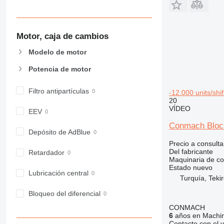
906
907
908
Motor, caja de cambios
910
Modelo de motor
914
918
Potencia de motor
924
926
Filtro antipartículas
-12.000 units/sh
20
928
VÍDEO
EEV
930
938
Conmach Block
Depósito de AdBlue
950
Precio a consulta
953
Del fabricante
Retardador
Maquinaria de co
955
Estado
nuevo
962
Lubricación central
Turquía, Teki
963
Bloqueo del diferencial
966
CONMACH
972
6
años en Machin
973
Contacte con el 