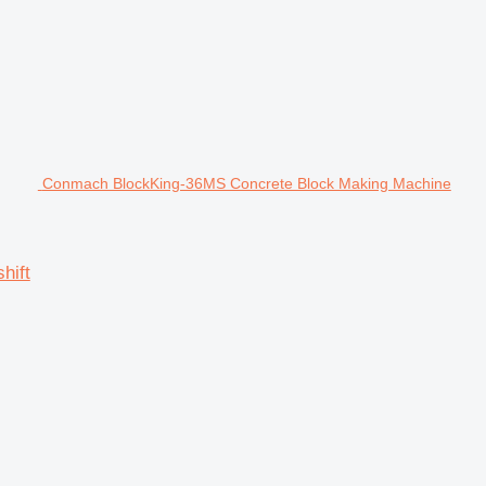
Conmach BlockKing-36MS Concrete Block Making Machine
hift