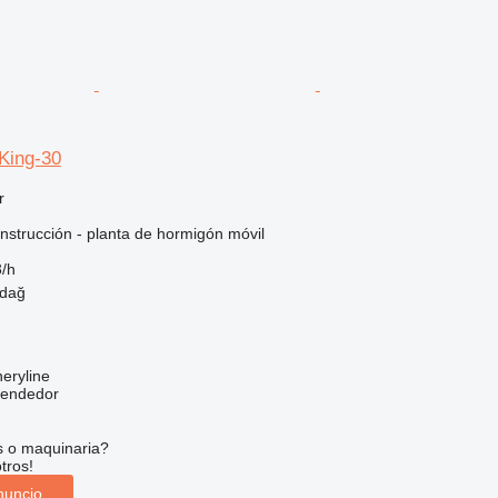
ing-30
r
nstrucción - planta de hormigón móvil
/h
rdağ
eryline
vendedor
s o maquinaria?
tros!
nuncio