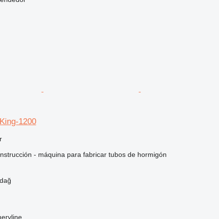
King-1200
r
nstrucción - máquina para fabricar tubos de hormigón
rdağ
eryline