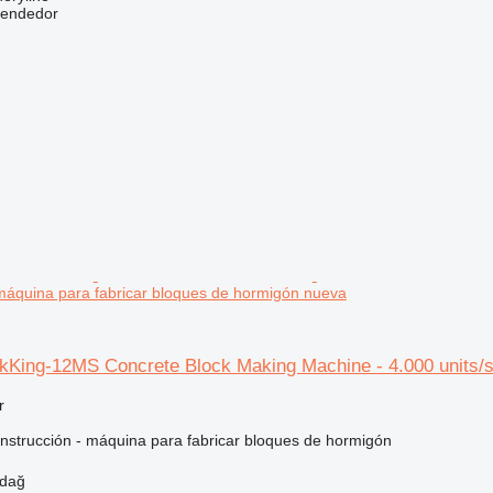
vendedor
t máquina para fabricar bloques de hormigón nueva
King-12MS Concrete Block Making Machine - 4.000 units/sh
r
nstrucción - máquina para fabricar bloques de hormigón
rdağ