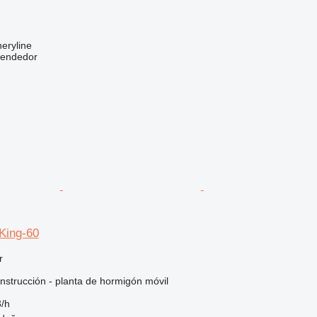
eryline
vendedor
ing-60
r
nstrucción - planta de hormigón móvil
/h