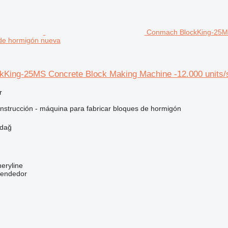
Conmach BlockKing-25MS 
 de hormigón nueva
King-25MS Concrete Block Making Machine -12.000 units/s
r
nstrucción - máquina para fabricar bloques de hormigón
rdağ
eryline
vendedor