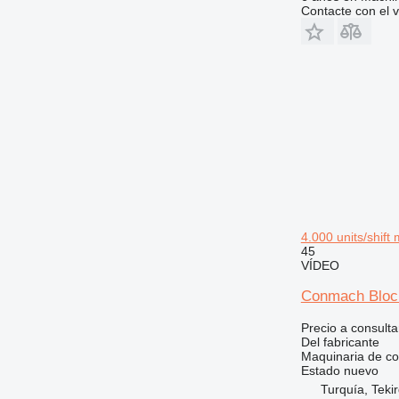
RM
Contacte con el 
4.000 units/shif
45
VÍDEO
Conmach Block
Precio a consulta
Del fabricante
Maquinaria de co
Estado
nuevo
Turquía, Teki