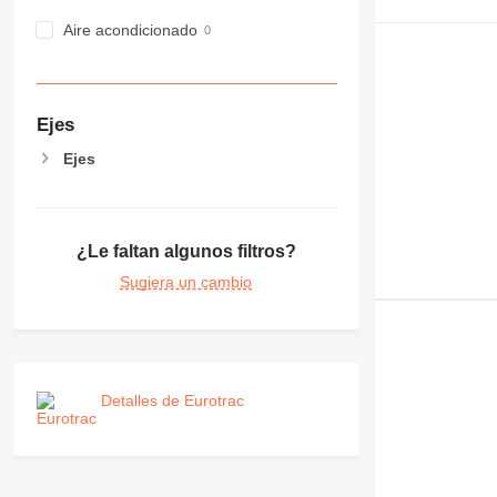
MH
Aire acondicionado
NR
PM
RM
Ejes
V-series
Ejes
¿Le faltan algunos filtros?
Sugiera un cambio
Detalles de Eurotrac