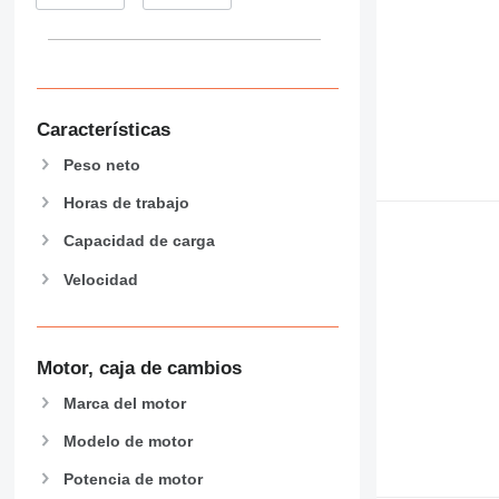
434
444
589
826
906
Características
907
908
Peso neto
910
Horas de trabajo
914
918
Capacidad de carga
924
Velocidad
926
928
930
Motor, caja de cambios
938
950
Marca del motor
953
Modelo de motor
955
Potencia de motor
962