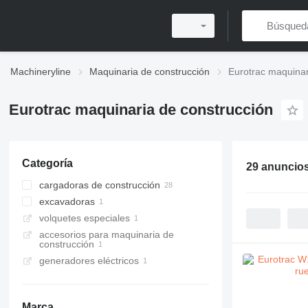
Machineryline
Maquinaria de construcción
Eurotrac maquinar
Eurotrac maquinaria de construcción
Categoría
29 anuncio
cargadoras de construcción
excavadoras
cargadoras multifuncionales
volquetes especiales
cargadoras de ruedas
miniexcavadoras
accesorios para maquinaria de
cargadoras de ruedas telescópicas
minivolquetes
construcción
generadores eléctricos
Marca