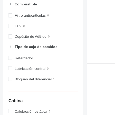
963
Combustible
966
972
Filtro antipartículas
973
EEV
980
982
Depósito de AdBlue
988
990
Tipo de caja de cambios
992
AP
Retardador
C-series
Lubricación central
CB
CS
Bloqueo del diferencial
D series
E-series
F-series
Cabina
GC
IT
Calefacción estática
M-series