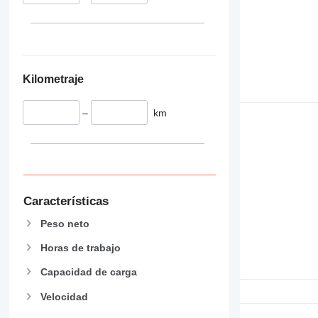
345
349
350
365
374
Kilometraje
390
395
–
km
416
420
424
426
428
Características
430
432
Peso neto
434
Horas de trabajo
444
Capacidad de carga
589
826
Velocidad
906