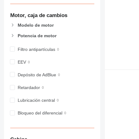
907
908
Motor, caja de cambios
910
Modelo de motor
914
918
Potencia de motor
924
926
Filtro antipartículas
928
EEV
930
938
Depósito de AdBlue
950
953
Retardador
955
962
Lubricación central
963
Bloqueo del diferencial
966
972
973
980