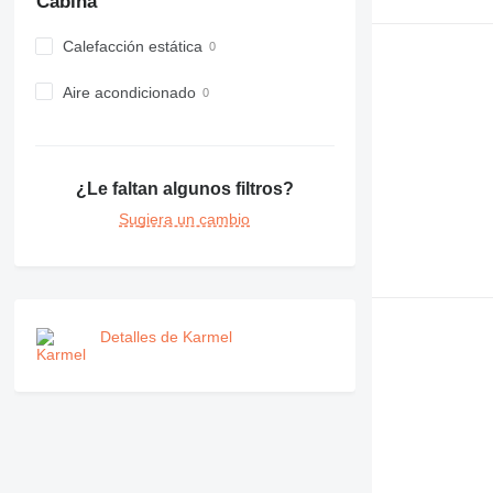
Cabina
982
988
Calefacción estática
990
Aire acondicionado
992
AP
C-series
CB
¿Le faltan algunos filtros?
CS
Sugiera un cambio
D series
E-series
F-series
GC
IT
Detalles de Karmel
M-series
MH
NR
PM
RM