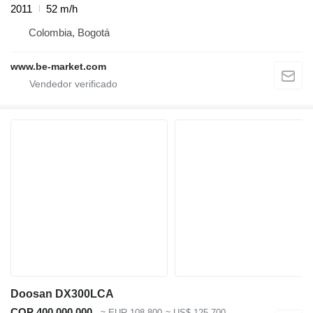
2011
52 m/h
Colombia, Bogotá
www.be-market.com
Doosan DX300LCA
COP 400.000.000
≈ EUR 108.800
≈ US$ 125.700