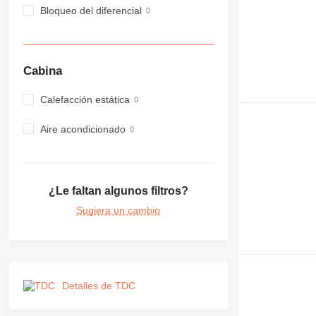
Bloqueo del diferencial
982
988
990
992
Cabina
AP
C-series
Calefacción estática
CB
Aire acondicionado
CS
D series
E-series
F-series
¿Le faltan algunos filtros?
GC
Sugiera un cambio
IT
M-series
MH
NR
PM
Detalles de TDC
RM