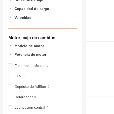
Horas de trabajo
907
908
Capacidad de carga
910
Velocidad
914
918
924
Motor, caja de cambios
926
928
Modelo de motor
930
Potencia de motor
938
950
Filtro antipartículas
953
955
EEV
962
Depósito de AdBlue
963
966
Retardador
972
973
Lubricación central
980