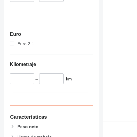
345
349
350
365
374
Euro
390
Euro 2
395
416
420
Kilometraje
424
426
–
km
428
430
432
434
444
Características
589
826
Peso neto
906