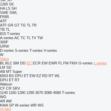
1265
SK
HA
LS
SH
SWE
SWL
FR85
ATF
ATF
GR
GT
TG
TL
TR
TB
TL
815
T-series
A-series
AC
TC
TL
TV
TW
300F
URW
D-series
S-series
T-series
V-series
W
Volvo
BL
BLC
BM
DD
EC
ECR
EW
EWR
FL
FM
FMX
G-series
L-series
LM
SD
AB
MT
Super
6003
BS
DPU
ET
EW
EZ
RD
RT
WL
DPU
ET
RT
Watson
CF
CR
SRV
1140
1160
1280
1390
3070
3080
4080
T-series
WG
AR
AW
KMA
SP
W-series
WR
WS
XCMG