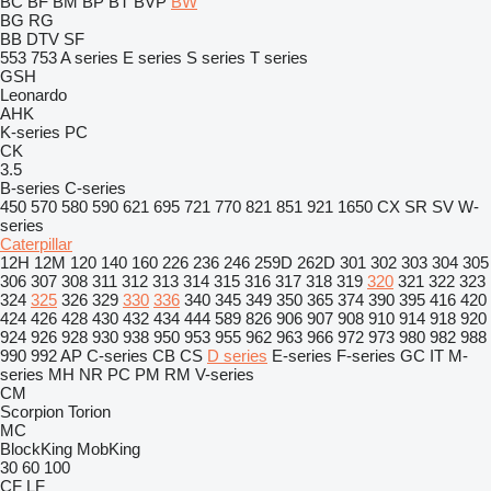
BC
BF
BM
BP
BT
BVP
BW
BG
RG
BB
DTV
SF
553
753
A series
E series
S series
T series
GSH
Leonardo
AHK
K-series
PC
CK
3.5
B-series
C-series
450
570
580
590
621
695
721
770
821
851
921
1650
CX
SR
SV
W-
series
Caterpillar
12H
12M
120
140
160
226
236
246
259D
262D
301
302
303
304
305
306
307
308
311
312
313
314
315
316
317
318
319
320
321
322
323
324
325
326
329
330
336
340
345
349
350
365
374
390
395
416
420
424
426
428
430
432
434
444
589
826
906
907
908
910
914
918
920
924
926
928
930
938
950
953
955
962
963
966
972
973
980
982
988
990
992
AP
C-series
CB
CS
D series
E-series
F-series
GC
IT
M-
series
MH
NR
PC
PM
RM
V-series
CM
Scorpion
Torion
MC
BlockKing
MobKing
30
60
100
CF
LF