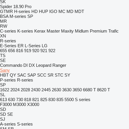
SK
Spider 18.90 Pro
GTMR
H-series
HD
HUP
IGO
MC
MD
MDT
BSA
M-series
SP
MR
RW
C-series
K-series
Kerax
Master
Maxity
Midlum
Premium
Trafic
XN
R-series
E-Series
ER
L-Series
LG
655
656
816
919
920
921
922
TS
SE
Commando
DI
DX
Leopard
Ranger
Sany
HBT
QY
SAC
SAP
SCC
SR
STC
SY
P-series
R-series
SP
1622
2024
2028
2430
2445
2630
3630
3650
6680 T
8620 T
SL
613
630
730
818
821
825
830
835
5500
S series
F3000
M3000
X3000
SD
SD
SE
SJ
A-series
S-series
SM
SR