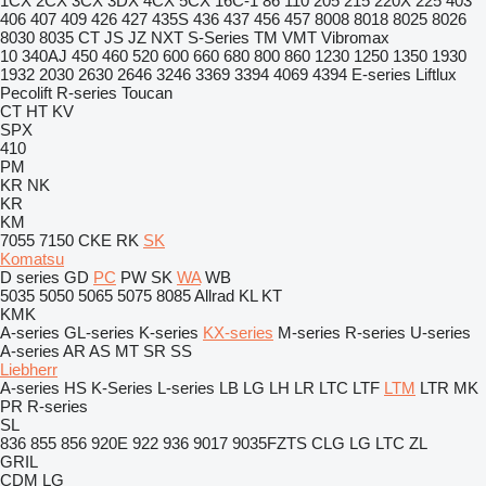
1CX
2CX
3CX
3DX
4CX
5CX
16C-1
86
110
205
215
220X
225
403
406
407
409
426
427
435S
436
437
456
457
8008
8018
8025
8026
8030
8035
CT
JS
JZ
NXT
S-Series
TM
VMT
Vibromax
10
340AJ
450
460
520
600
660
680
800
860
1230
1250
1350
1930
1932
2030
2630
2646
3246
3369
3394
4069
4394
E-series
Liftlux
Pecolift
R-series
Toucan
CT
HT
KV
SPX
410
PM
KR
NK
KR
KM
7055
7150
CKE
RK
SK
Komatsu
D series
GD
PC
PW
SK
WA
WB
5035
5050
5065
5075
8085
Allrad
KL
KT
KMK
A-series
GL-series
K-series
KX-series
M-series
R-series
U-series
A-series
AR
AS
MT
SR
SS
Liebherr
A-series
HS
K-Series
L-series
LB
LG
LH
LR
LTC
LTF
LTM
LTR
MK
PR
R-series
SL
836
855
856
920E
922
936
9017
9035FZTS
CLG
LG
LTC
ZL
GRIL
CDM
LG