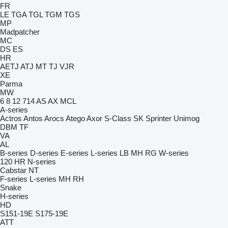
FR
LE
TGA
TGL
TGM
TGS
MP
Madpatcher
MC
DS
ES
HR
AETJ
ATJ
MT
TJ
VJR
XE
Parma
MW
6
8
12
714
AS
AX
MCL
A-series
Actros
Antos
Arocs
Atego
Axor
S-Class
SK
Sprinter
Unimog
DBM
TF
VA
AL
B-series
D-series
E-series
L-series
LB
MH
RG
W-series
120
HR
N-series
Cabstar
NT
F-series
L-series
MH
RH
Snake
H-series
HD
S151-19E
S175-19E
ATT