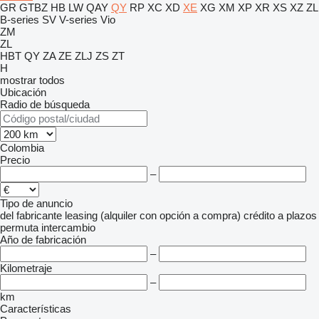
GR
GTBZ
HB
LW
QAY
QY
RP
XC
XD
XE
XG
XM
XP
XR
XS
XZ
ZL
B-series
SV
V-series
Vio
ZM
ZL
HBT
QY
ZA
ZE
ZLJ
ZS
ZT
H
mostrar todos
Ubicación
Radio de búsqueda
Colombia
Precio
–
Tipo de anuncio
del fabricante
leasing (alquiler con opción a compra)
crédito
a plazos
permuta
intercambio
Año de fabricación
–
Kilometraje
–
km
Características