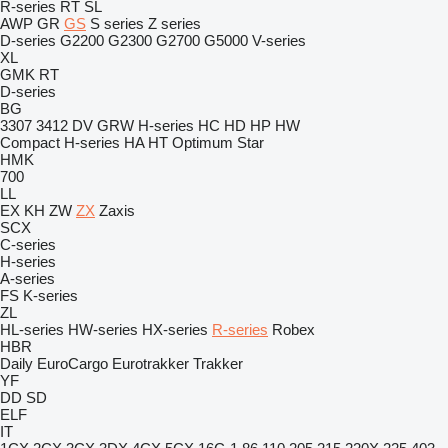
R-series
RT
SL
AWP
GR
GS
S series
Z series
D-series
G2200
G2300
G2700
G5000
V-series
XL
GMK
RT
D-series
BG
3307
3412
DV
GRW
H-series
HC
HD
HP
HW
Compact
H-series
HA
HT
Optimum
Star
HMK
700
LL
EX
KH
ZW
ZX
Zaxis
SCX
C-series
H-series
A-series
FS
K-series
ZL
HL-series
HW-series
HX-series
R-series
Robex
HBR
Daily
EuroCargo
Eurotrakker
Trakker
YF
DD
SD
ELF
IT