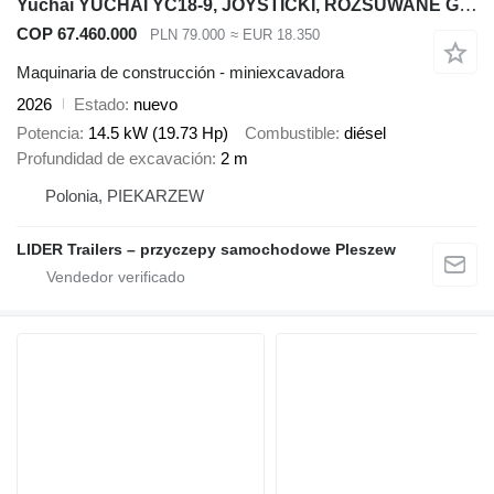
Yuchai YUCHAI YC18-9, JOYSTICKI, ROZSUWANE GĄSIENICE, silnik DIESEL YAN
COP 67.460.000
PLN 79.000
≈ EUR 18.350
Maquinaria de construcción - miniexcavadora
2026
Estado
nuevo
Potencia
14.5 kW (19.73 Hp)
Combustible
diésel
Profundidad de excavación
2 m
Polonia, PIEKARZEW
LIDER Trailers – przyczepy samochodowe Pleszew