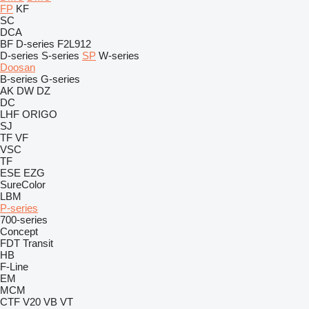
FP
KF
SC
DCA
BF
D-series
F2L912
D-series
S-series
SP
W-series
Doosan
B-series
G-series
AK
DW
DZ
DC
LHF
ORIGO
SJ
TF
VF
VSC
TF
ESE
EZG
SureColor
LBM
P-series
700-series
Concept
FDT
Transit
HB
F-Line
EM
MCM
CTF
V20
VB
VT