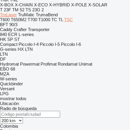
X-BOX
X-CHAIN
X-ECO
X-HYBRID
X-POLE
X-SOLAR
T 23F
TM 52
TS 23G 2
TruLaser
TruMatic
TrumaBend
T600
T650M2
T700
T1000
TC
TL
TSC
BFT 90/3
Caddy
Crafter
Transporter
840
ECR
L-series
HK
SP
ST
Compact
Piccolo I-4
Piccolo I-5
Piccolo I-6
G-series
HX
LTN
LTN
DF
Hydromat
Powermat
Profimat
Rondamat
Unimat
EBO 68
MZA
W-series
Quickbinder
Versant
LPG
mostrar todos
Ubicación
Radio de búsqueda
Colombia