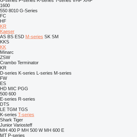
G-series
P-series
R-series
T-series
VHP
XHP
1600
550
8010
G-Series
FC
HF
KR
Kaeser
AS
BS
ESD
M-series
SK
SM
KKS
KK
Minarc
ZSW
Crambo
Terminator
KR
D-series
K-series
L-series
M-series
FW
ES
HD
MIC
PGG
500
600
E-series
R-series
DTS
LE
TGM
TGS
K-series
T-series
Shark
Tiger
Junior
Variosteff
MH 400 P
MH 500 W
MH 600 E
MT
P-series