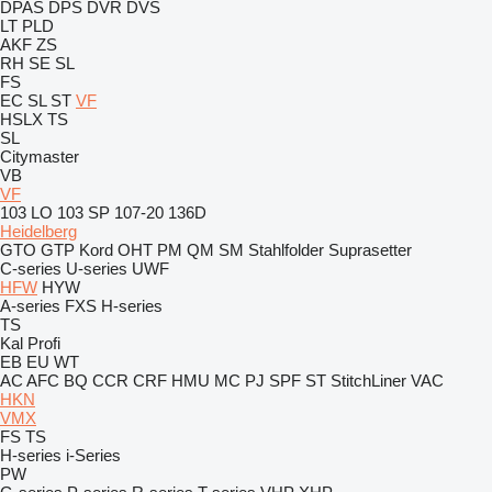
DPAS
DPS
DVR
DVS
LT
PLD
AKF
ZS
RH
SE
SL
FS
EC
SL
ST
VF
HSLX
TS
SL
Citymaster
VB
VF
103 LO
103 SP
107-20
136D
Heidelberg
GTO
GTP
Kord
OHT
PM
QM
SM
Stahlfolder
Suprasetter
C-series
U-series
UWF
HFW
HYW
A-series
FXS
H-series
TS
Kal
Profi
EB
EU
WT
AC
AFC
BQ
CCR
CRF
HMU
MC
PJ
SPF
ST
StitchLiner
VAC
HKN
VMX
FS
TS
H-series
i-Series
PW