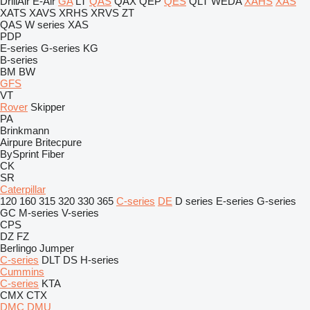
DrillAir
E-Air
GA
LT
QAS
QAX
QEP
QES
QLT
WEDA
XAHS
XAS
XATS
XAVS
XRHS
XRVS
ZT
QAS
W series
XAS
PDP
E-series
G-series
KG
B-series
BM
BW
GFS
VT
Rover
Skipper
PA
Brinkmann
Airpure
Britecpure
BySprint Fiber
CK
SR
Caterpillar
120
160
315
320
330
365
C-series
DE
D series
E-series
G-series
GC
M-series
V-series
CPS
DZ
FZ
Berlingo
Jumper
C-series
DLT
DS
H-series
Cummins
C-series
KTA
CMX
CTX
DMC
DMU