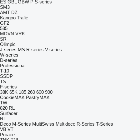
ES
GBL
GBW
P
S-series
SM3
AMT
DZ
Kangoo
Trafic
GF2
535
MDVN
VRK
SR
Olimpic
J-series
MS
R-series
V-series
W-series
D-series
Professional
T-10
SSDP
TS
F-series
38K
65K
185
260
600
900
CookieMAK
PastryMAK
TW
820
RL
Surfacer
RL
Deco
M-Series
MultiSwiss
Multideco
R-Series
T-Series
VB
VT
Proace
TNK
TNL