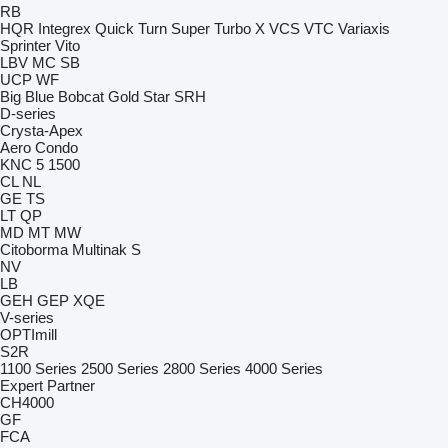
RB
HQR
Integrex
Quick Turn
Super Turbo X
VCS
VTC
Variaxis
Sprinter
Vito
LBV
MC
SB
UCP
WF
Big Blue
Bobcat
Gold Star
SRH
D-series
Crysta-Apex
Aero
Condo
KNC 5 1500
CL
NL
GE
TS
LT
QP
MD
MT
MW
Citoborma
Multinak S
NV
LB
GEH
GEP
XQE
V-series
OPTImill
S2R
1100 Series
2500 Series
2800 Series
4000 Series
Expert
Partner
CH4000
GF
FCA