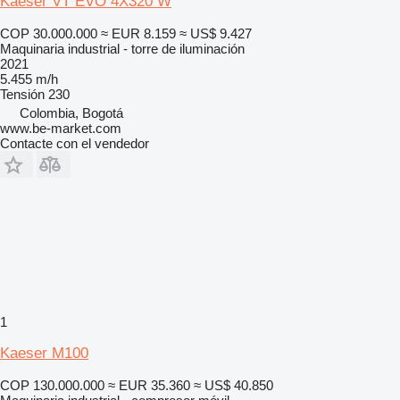
Kaeser VT EVO 4X320 W
COP 30.000.000
≈ EUR 8.159
≈ US$ 9.427
Maquinaria industrial - torre de iluminación
2021
5.455 m/h
Tensión
230
Colombia, Bogotá
www.be-market.com
Contacte con el vendedor
1
Kaeser M100
COP 130.000.000
≈ EUR 35.360
≈ US$ 40.850