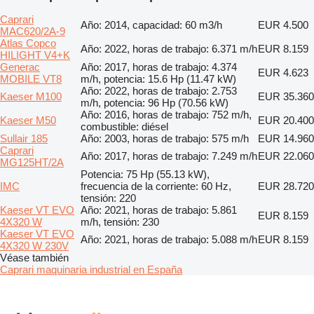
Caprari
Año: 2014, capacidad: 60 m3/h
EUR 4.500
MAC620/2A-9
Atlas Copco
Año: 2022, horas de trabajo: 6.371 m/h
EUR 8.159
HILIGHT V4+K
Generac
Año: 2017, horas de trabajo: 4.374
EUR 4.623
MOBILE VT8
m/h, potencia: 15.6 Hp (11.47 kW)
Año: 2022, horas de trabajo: 2.753
Kaeser M100
EUR 35.360
m/h, potencia: 96 Hp (70.56 kW)
Año: 2016, horas de trabajo: 752 m/h,
Kaeser M50
EUR 20.400
combustible: diésel
Sullair 185
Año: 2003, horas de trabajo: 575 m/h
EUR 14.960
Caprari
Año: 2017, horas de trabajo: 7.249 m/h
EUR 22.060
MG125HT/2A
Potencia: 75 Hp (55.13 kW),
IMC
frecuencia de la corriente: 60 Hz,
EUR 28.720
tensión: 220
Kaeser VT EVO
Año: 2021, horas de trabajo: 5.861
EUR 8.159
4X320 W
m/h, tensión: 230
Kaeser VT EVO
Año: 2021, horas de trabajo: 5.088 m/h
EUR 8.159
4X320 W 230V
Véase también
Caprari maquinaria industrial en España