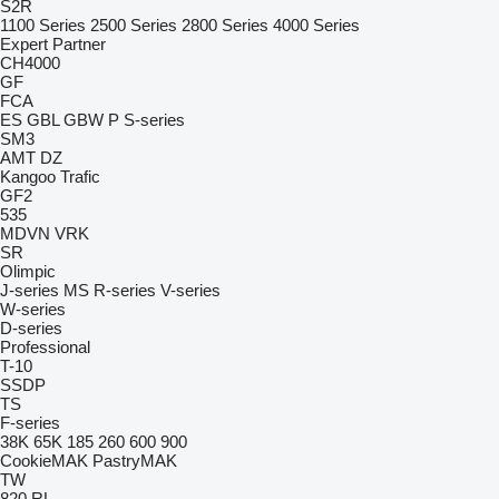
S2R
1100 Series
2500 Series
2800 Series
4000 Series
Expert
Partner
CH4000
GF
FCA
ES
GBL
GBW
P
S-series
SM3
AMT
DZ
Kangoo
Trafic
GF2
535
MDVN
VRK
SR
Olimpic
J-series
MS
R-series
V-series
W-series
D-series
Professional
T-10
SSDP
TS
F-series
38K
65K
185
260
600
900
CookieMAK
PastryMAK
TW
820
RL