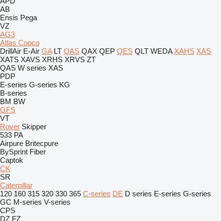
APD
AB
Ensis
Pega
VZ
AG3
Atlas Copco
DrillAir
E-Air
GA
LT
QAS
QAX
QEP
QES
QLT
WEDA
XAHS
XAS
XATS
XAVS
XRHS
XRVS
ZT
QAS
W series
XAS
PDP
E-series
G-series
KG
B-series
BM
BW
GFS
VT
Rover
Skipper
533
PA
Airpure
Britecpure
BySprint Fiber
Captok
CK
SR
Caterpillar
120
160
315
320
330
365
C-series
DE
D series
E-series
G-series
GC
M-series
V-series
CPS
DZ
FZ