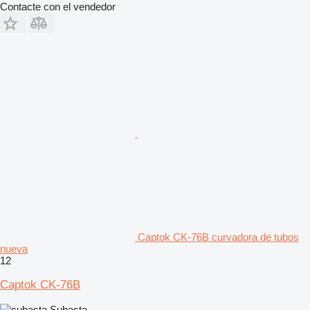
Contacte con el vendedor
Captok CK-76B curvadora de tubos
nueva
12
Captok CK-76B
Subasta