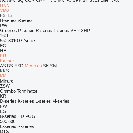
AC
AFC
BQ
CCR
CRF
HMU
MC
PJ
SPF
ST
StitchLiner
VAC
HKN
VMX
FS
TS
H-series
i-Series
PW
G-series
P-series
R-series
T-series
VHP
XHP
1600
550
8010
G-Series
FC
HF
KR
Kaeser
AS
BS
ESD
M-series
SK
SM
KKS
KK
Minarc
ZSW
Crambo
Terminator
KR
D-series
K-series
L-series
M-series
FW
ES
B-series
HD
PGG
500
600
E-series
R-series
DTS