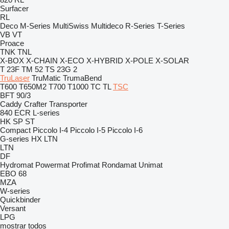
Surfacer
RL
Deco
M-Series
MultiSwiss
Multideco
R-Series
T-Series
VB
VT
Proace
TNK
TNL
X-BOX
X-CHAIN
X-ECO
X-HYBRID
X-POLE
X-SOLAR
T 23F
TM 52
TS 23G 2
TruLaser
TruMatic
TrumaBend
T600
T650M2
T700
T1000
TC
TL
TSC
BFT 90/3
Caddy
Crafter
Transporter
840
ECR
L-series
HK
SP
ST
Compact
Piccolo I-4
Piccolo I-5
Piccolo I-6
G-series
HX
LTN
LTN
DF
Hydromat
Powermat
Profimat
Rondamat
Unimat
EBO 68
MZA
W-series
Quickbinder
Versant
LPG
mostrar todos