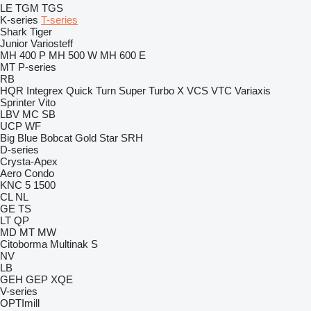
LE
TGM
TGS
K-series
T-series
Shark
Tiger
Junior
Variosteff
MH 400 P
MH 500 W
MH 600 E
MT
P-series
RB
HQR
Integrex
Quick Turn
Super Turbo X
VCS
VTC
Variaxis
Sprinter
Vito
LBV
MC
SB
UCP
WF
Big Blue
Bobcat
Gold Star
SRH
D-series
Crysta-Apex
Aero
Condo
KNC 5 1500
CL
NL
GE
TS
LT
QP
MD
MT
MW
Citoborma
Multinak S
NV
LB
GEH
GEP
XQE
V-series
OPTImill