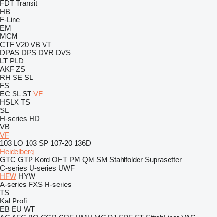
FDT
Transit
HB
F-Line
EM
MCM
CTF
V20
VB
VT
DPAS
DPS
DVR
DVS
LT
PLD
AKF
ZS
RH
SE
SL
FS
EC
SL
ST
VF
HSLX
TS
SL
H-series
HD
VB
VF
103 LO
103 SP
107-20
136D
Heidelberg
GTO
GTP
Kord
OHT
PM
QM
SM
Stahlfolder
Suprasetter
C-series
U-series
UWF
HFW
HYW
A-series
FXS
H-series
TS
Kal
Profi
EB
EU
WT