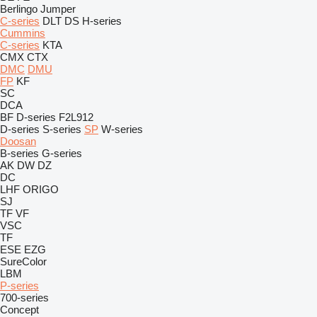
Berlingo
Jumper
C-series
DLT
DS
H-series
Cummins
C-series
KTA
CMX
CTX
DMC
DMU
FP
KF
SC
DCA
BF
D-series
F2L912
D-series
S-series
SP
W-series
Doosan
B-series
G-series
AK
DW
DZ
DC
LHF
ORIGO
SJ
TF
VF
VSC
TF
ESE
EZG
SureColor
LBM
P-series
700-series
Concept