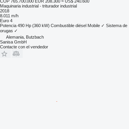
COP 765.700.000
EUR 208.300
≈ US$ 240.600
Maquinaria industrial - triturador industrial
2018
8.011 m/h
Euro 4
Potencia
490 Hp (360 kW)
Combustible
diésel
Mobile
✓
Sistema de
orugas
✓
Alemania, Butzbach
Sanisa GmbH
Contacte con el vendedor