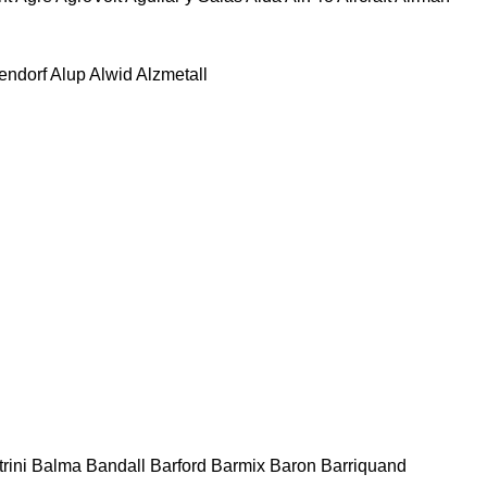
tendorf
Alup
Alwid
Alzmetall
rini
Balma
Bandall
Barford
Barmix
Baron
Barriquand