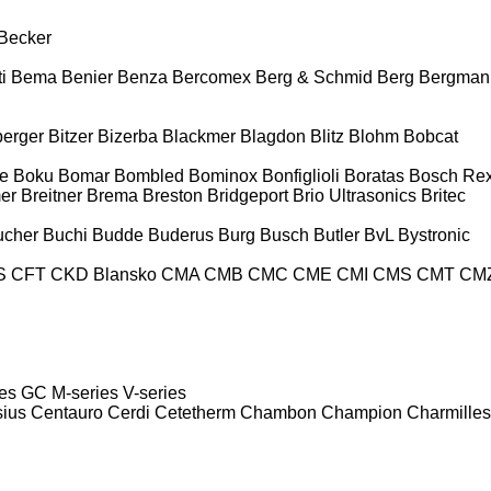
Becker
i
Bema
Benier
Benza
Bercomex
Berg & Schmid
Berg
Bergman
berger
Bitzer
Bizerba
Blackmer
Blagdon
Blitz
Blohm
Bobcat
e
Boku
Bomar
Bombled
Bominox
Bonfiglioli
Boratas
Bosch Rex
er
Breitner
Brema
Breston
Bridgeport
Brio Ultrasonics
Britec
ucher
Buchi
Budde
Buderus
Burg
Busch
Butler
BvL
Bystronic
S
CFT
CKD Blansko
CMA
CMB
CMC
CME
CMI
CMS
CMT
CM
es
GC
M-series
V-series
sius
Centauro
Cerdi
Cetetherm
Chambon
Champion
Charmilles