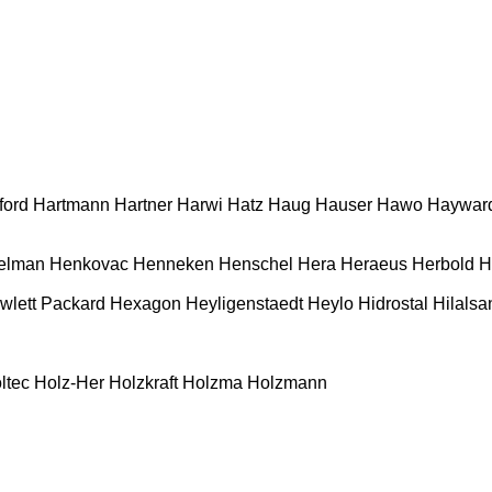
ford
Hartmann
Hartner
Harwi
Hatz
Haug
Hauser
Hawo
Haywar
elman
Henkovac
Henneken
Henschel
Hera
Heraeus
Herbold
H
wlett Packard
Hexagon
Heyligenstaedt
Heylo
Hidrostal
Hilalsa
ltec
Holz-Her
Holzkraft
Holzma
Holzmann