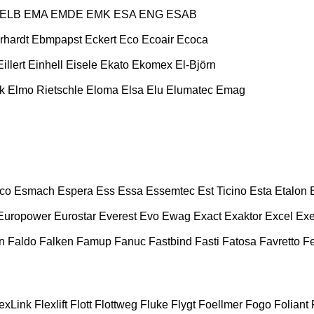
ELB
EMA
EMDE
EMK
ESA ENG
ESAB
rhardt
Ebmpapst
Eckert
Eco
Ecoair
Ecoca
Eillert
Einhell
Eisele
Ekato
Ekomex
El-Björn
k
Elmo Rietschle
Eloma
Elsa
Elu
Elumatec
Emag
co
Esmach
Espera
Ess
Essa
Essemtec
Est Ticino
Esta
Etalon
Europower
Eurostar
Everest
Evo
Ewag
Exact
Exaktor
Excel
Exe
n
Faldo
Falken
Famup
Fanuc
Fastbind
Fasti
Fatosa
Favretto
F
exLink
Flexlift
Flott
Flottweg
Fluke
Flygt
Foellmer
Fogo
Foliant