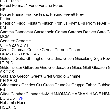
FDT
Transit
Forest
Format 4
Forte
Fortuna
Forus
HB
Foster
Framar
Franke
Franz
Freund
Frewitt
Frey
F-Line
Friedrich
Friggi
Fristam
Fritsch
Fronius
Fryma
Fu Promise Air
F
EM
Gamma
Gannomat
Gantenbein
Garant
Gardner Denver
Garo
G
MCM
Genelec
Generac
CTF
V20
VB
VT
Genie
Genmac
Gericke
Gernal
Gernep
Gesan
DPAS
DPS
DVR
DVS
Getecha
Getra
Ghiringhelli
Giardina
Giben
Gieseking
Giga Po
LT
PLD
Gildemeister
Gillardon
Giró
Gjerdesagen
Glass
Glatt
Gleason
G
AKF
ZS
Graziano
Grecon
Greefa
Greif
Griggio
Grimme
RH
SE
SL
Grindermak
Grindex
Grit
Gross
Grundfos
Gruppo Fabbri
Gubis
FS
Güde
Günther
Güntner
H&M
HANOMAG
HASKAN
HAWE
HB
EC
SL
ST
VF
Habämfa
Haco
HSLX
TS