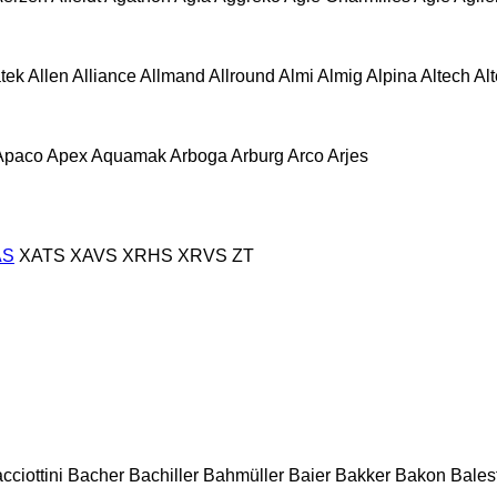
atek
Allen
Alliance
Allmand
Allround
Almi
Almig
Alpina
Altech
Al
Apaco
Apex
Aquamak
Arboga
Arburg
Arco
Arjes
AS
XATS
XAVS
XRHS
XRVS
ZT
cciottini
Bacher
Bachiller
Bahmüller
Baier
Bakker
Bakon
Balest