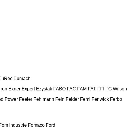
EuRec
Eumach
ron
Exner
Expert
Ezystak
FABO
FAC
FAM
FAT
FFI
FG Wilson
ed Power
Feeler
Fehlmann
Fein
Felder
Femi
Fenwick
Ferbo
Fom Industrie
Fomaco
Ford