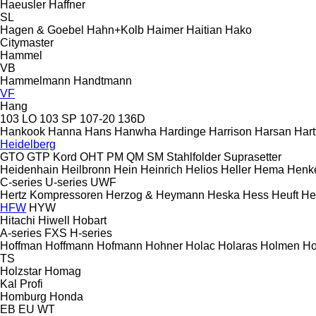
Haeusler
Haffner
SL
Hagen & Goebel
Hahn+Kolb
Haimer
Haitian
Hako
Citymaster
Hammel
VB
Hammelmann
Handtmann
VF
Hang
103 LO
103 SP
107-20
136D
Hankook
Hanna
Hans
Hanwha
Hardinge
Harrison
Harsan
Hart
Heidelberg
GTO
GTP
Kord
OHT
PM
QM
SM
Stahlfolder
Suprasetter
Heidenhain
Heilbronn
Hein
Heinrich
Helios
Heller
Hema
Henk
C-series
U-series
UWF
Hertz Kompressoren
Herzog & Heymann
Heska
Hess
Heuft
He
HFW
HYW
Hitachi
Hiwell
Hobart
A-series
FXS
H-series
Hoffman
Hoffmann
Hofmann
Hohner
Holac
Holaras
Holmen
Ho
TS
Holzstar
Homag
Kal
Profi
Homburg
Honda
EB
EU
WT