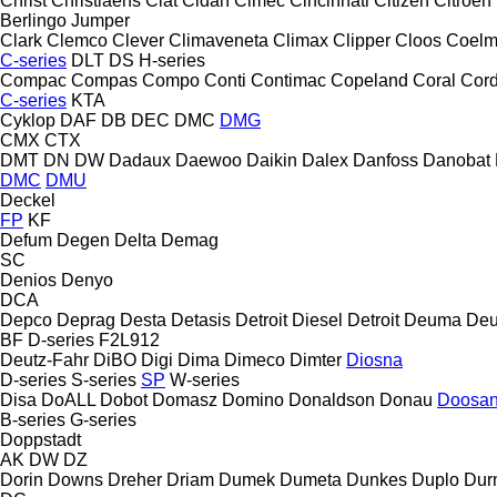
Christ
Christiaens
Ciat
Cidan
Cimec
Cincinnati
Citizen
Citroen
Berlingo
Jumper
Clark
Clemco
Clever
Climaveneta
Climax
Clipper
Cloos
Coel
C-series
DLT
DS
H-series
Compac
Compas
Compo
Conti
Contimac
Copeland
Coral
Cord
C-series
KTA
Cyklop
DAF
DB
DEC
DMC
DMG
CMX
CTX
DMT
DN
DW
Dadaux
Daewoo
Daikin
Dalex
Danfoss
Danobat
DMC
DMU
Deckel
FP
KF
Defum
Degen
Delta
Demag
SC
Denios
Denyo
DCA
Depco
Deprag
Desta
Detasis
Detroit Diesel
Detroit
Deuma
Deu
BF
D-series
F2L912
Deutz-Fahr
DiBO
Digi
Dima
Dimeco
Dimter
Diosna
D-series
S-series
SP
W-series
Disa
DoALL
Dobot
Domasz
Domino
Donaldson
Donau
Doosa
B-series
G-series
Doppstadt
AK
DW
DZ
Dorin
Downs
Dreher
Driam
Dumek
Dumeta
Dunkes
Duplo
Dur