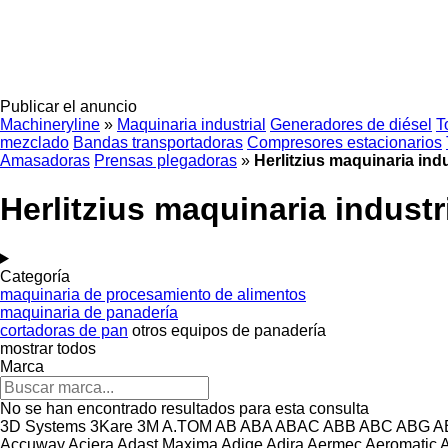
Publicar el anuncio
Machineryline
»
Maquinaria industrial
Generadores de diésel
T
mezclado
Bandas transportadoras
Compresores estacionarios
Amasadoras
Prensas plegadoras
»
Herlitzius maquinaria indu
Herlitzius maquinaria industr
Categoría
maquinaria de procesamiento de alimentos
maquinaria de panadería
cortadoras de pan
otros equipos de panadería
mostrar todos
Marca
No se han encontrado resultados para esta consulta
3D Systems
3Kare
3M
A.TOM
AB
ABA
ABAC
ABB
ABC
ABG
A
Accuway
Aciera
Adast Maxima
Adige
Adira
Aermec
Aeromatic