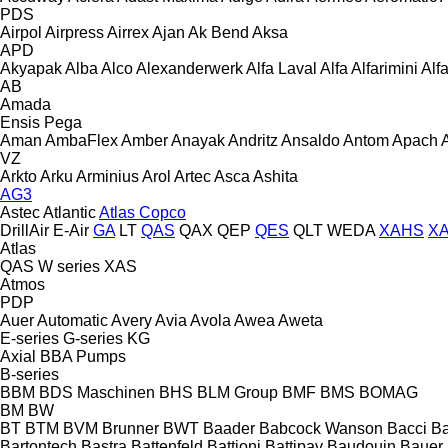
PDS
Airpol
Airpress
Airrex
Ajan
Ak Bend
Aksa
APD
Akyapak
Alba
Alco
Alexanderwerk
Alfa Laval
Alfa
Alfarimini
Alf
AB
Amada
Ensis
Pega
Aman
AmbaFlex
Amber
Anayak
Andritz
Ansaldo
Antom
Apach
VZ
Arkto
Arku
Arminius
Arol
Artec
Asca
Ashita
AG3
Astec
Atlantic
Atlas Copco
DrillAir
E-Air
GA
LT
QAS
QAX
QEP
QES
QLT
WEDA
XAHS
X
Atlas
QAS
W series
XAS
Atmos
PDP
Auer
Automatic
Avery
Avia
Avola
Awea
Aweta
E-series
G-series
KG
Axial
BBA Pumps
B-series
BBM
BDS Maschinen
BHS
BLM Group
BMF
BMS
BOMAG
BM
BW
BT
BTM
BVM Brunner
BWT
Baader
Babcock Wanson
Bacci
Ba
Bartontech
Bastra
Battenfeld
Battioni
Battipav
Baudouin
Bauer