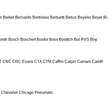
n
Berkel
Bernardo
Bertolaso
Bertuetti
Betico
Beyeler
Beyer
Bi-
roth
Bosch
Boschert
Bosfor
Boss
Bostitch
Bot RVS
Boy
Z
CNC
CRC Evans
CTA
CTM
Caffini
Caljan
Camam
Camfil
Chevalier
Chicago Pneumatic