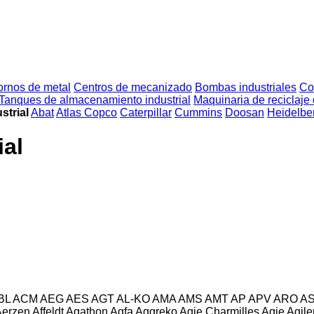
ornos de metal
Centros de mecanizado
Bombas industriales
Co
Tanques de almacenamiento industrial
Maquinaria de reciclaje 
strial
Abat
Atlas Copco
Caterpillar
Cummins
Doosan
Heidelbe
ial
BL
ACM
AEG
AES
AGT
AL-KO
AMA
AMS
AMT
AP
APV
ARO
A
Aerzen
Affeldt
Agathon
Agfa
Aggreko
Agie Charmilles
Agie
Agile