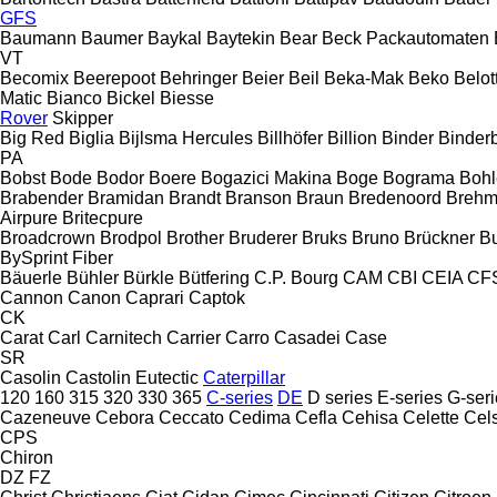
GFS
Baumann
Baumer
Baykal
Baytekin
Bear
Beck Packautomaten
VT
Becomix
Beerepoot
Behringer
Beier
Beil
Beka-Mak
Beko
Belott
Matic
Bianco
Bickel
Biesse
Rover
Skipper
Big Red
Biglia
Bijlsma Hercules
Billhöfer
Billion
Binder
Binder
PA
Bobst
Bode
Bodor
Boere
Bogazici Makina
Boge
Bograma
Bohl
Brabender
Bramidan
Brandt
Branson
Braun
Bredenoord
Brehm
Airpure
Britecpure
Broadcrown
Brodpol
Brother
Bruderer
Bruks
Bruno
Brückner
B
BySprint Fiber
Bäuerle
Bühler
Bürkle
Bütfering
C.P. Bourg
CAM
CBI
CEIA
CF
Cannon
Canon
Caprari
Captok
CK
Carat
Carl
Carnitech
Carrier
Carro
Casadei
Case
SR
Casolin
Castolin Eutectic
Caterpillar
120
160
315
320
330
365
C-series
DE
D series
E-series
G-seri
Cazeneuve
Cebora
Ceccato
Cedima
Cefla
Cehisa
Celette
Cel
CPS
Chiron
DZ
FZ