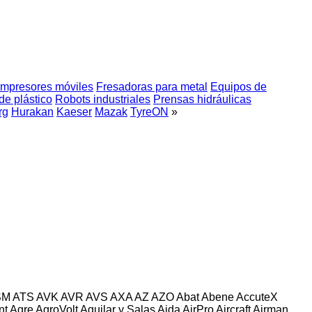
mpresores móviles
Fresadoras para metal
Equipos de
de plástico
Robots industriales
Prensas hidráulicas
rg
Hurakan
Kaeser
Mazak
TyreON
»
SM
ATS
AVK
AVR
AVS
AXA
AZ
AZO
Abat
Abene
AccuteX
nt
Agre
AgroVolt
Aguilar y Salas
Aida
AirPro
Aircraft
Airman