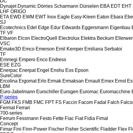
DC
Dynajet
Dynamic
Dörries Scharmann
Dürselen
EBA
EDT
EHT
LHF
ORIGO
ETA
EWD
EWM
EWT Inox
Eagle
Easy-Kleen
Eaton
Ebara
Ebe
SJ
Ecotechnics
Edel
Edge
Edur
Edwards
Eggersmann
Eigenbau
TF
VF
Elbaron
Elcon
ElectroQuell
Electrolux
Elektra Beckum
Ellerwer
VSC
Emake3D
Emco
Emerson
Emil Kemper
Emiliana Serbatoi
TF
Emmegi
Empero
Enco
Endress
ESE
EZG
Enerpac
Enerpat
Engel
Enshu
Eos
Epson
SureColor
Ercolina
Ergomat
Erlo
Ermak
Ermaksan
Ernault
Ernex
Ernst
Es
LBM
Euro-Jabelmann
Eurochiller
Eurogen
Euromac
Euromacchine
P-series
FGM
FKS
FMB
FMC
FPT
FS
Faccin
Facom
Fadal
Falch
Falco
Fermat
Ferrari
700-series
Ferrum
Fessmann
Festo
Fette
Fiac
Fiat
Fidia
Fimal
Concept
Fimar
Fini
Finn-Power
Fischer
Fisher Scientific
Fladder
Flex
Fl