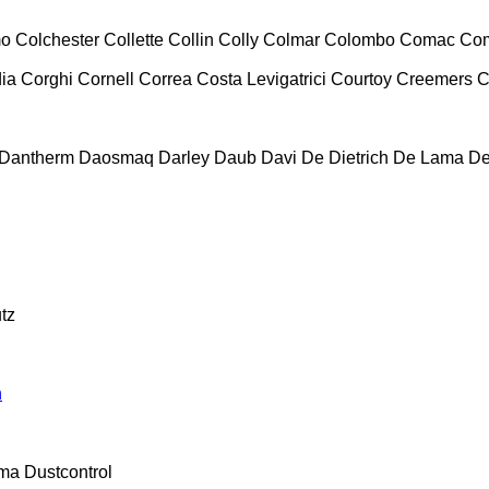
mo
Colchester
Collette
Collin
Colly
Colmar
Colombo
Comac
Co
ia
Corghi
Cornell
Correa
Costa Levigatrici
Courtoy
Creemers
C
Dantherm
Daosmaq
Darley
Daub
Davi
De Dietrich
De Lama
De
tz
n
ma
Dustcontrol