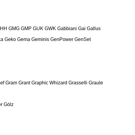
HH
GMG
GMP
GUK
GWK
Gabbiani
Gai
Gallus
ka
Geko
Gema
Geminis
GenPower
GenSet
ef
Gram
Grant
Graphic Whizard
Grasselli
Graule
r
Gölz