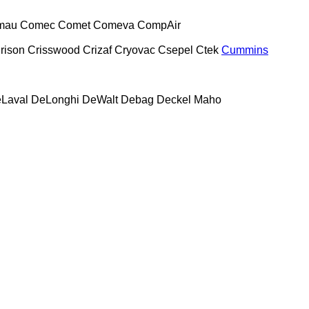
mau
Comec
Comet
Comeva
CompAir
rison
Crisswood
Crizaf
Cryovac
Csepel
Ctek
Cummins
Laval
DeLonghi
DeWalt
Debag
Deckel Maho