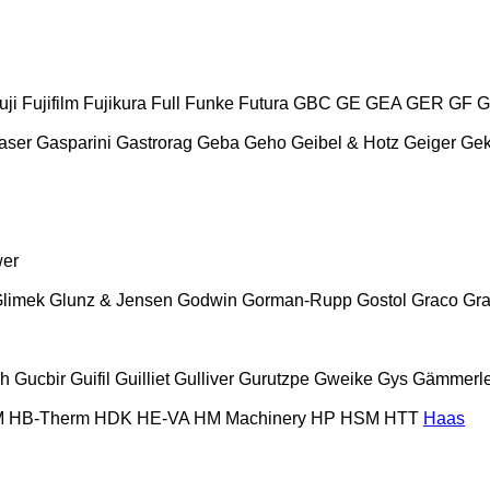
uji
Fujifilm
Fujikura
Full
Funke
Futura
GBC
GE
GEA
GER
GF
G
aser
Gasparini
Gastrorag
Geba
Geho
Geibel & Hotz
Geiger
Ge
wer
limek
Glunz & Jensen
Godwin
Gorman-Rupp
Gostol
Graco
Gra
ch
Gucbir
Guifil
Guilliet
Gulliver
Gurutzpe
Gweike
Gys
Gämmerle
M
HB‑Therm
HDK
HE-VA
HM Machinery
HP
HSM
HTT
Haas