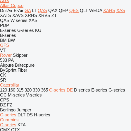
AG3
Atlas Copco
DrillAir
E-Air
GA
LT
QAS
QAX
QEP
QES
QLT
WEDA
XAHS
XAS
XATS
XAVS
XRHS
XRVS
ZT
QAS
W series
XAS
PDP
E-series
G-series
KG
B-series
BM
BW
GFS
VT
Rover
Skipper
533
PA
Airpure
Britecpure
BySprint Fiber
CK
SR
Caterpillar
120
160
315
320
330
365
C-series
DE
D series
E-series
G-series
GC
M-series
V-series
CPS
DZ
FZ
Berlingo
Jumper
C-series
DLT
DS
H-series
Cummins
C-series
KTA
CMX
CTX