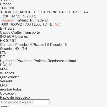
Proace
TNK
TNL
X-BOX
X-CHAIN
X-ECO
X-HYBRID
X-POLE
X-SOLAR
T 23F
TM 52
TS 23G 2
TruLaser
TruMatic
TrumaBend
T600
T650M2
T700
T1000
TC
TL
TSC
BFT 90/3
Caddy
Crafter
Transporter
840
ECR
L-series
HK
SP
ST
Compact
Piccolo I-4
Piccolo I-5
Piccolo I-6
G-series
HX
LTN
LTN
DF
Hydromat
Powermat
Profimat
Rondamat
Unimat
EBO 68
MZA
W-series
Quickbinder
Versant
LPG
mostrar todos
Ubicación
Radio de búsqueda