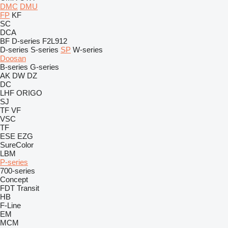
DMC
DMU
FP
KF
SC
DCA
BF
D-series
F2L912
D-series
S-series
SP
W-series
Doosan
B-series
G-series
AK
DW
DZ
DC
LHF
ORIGO
SJ
TF
VF
VSC
TF
ESE
EZG
SureColor
LBM
P-series
700-series
Concept
FDT
Transit
HB
F-Line
EM
MCM