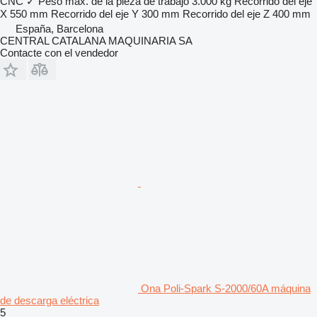
CNC
✓
Peso máx. de la pieza de trabajo
3.000 kg
Recorrido del eje
X
550 mm
Recorrido del eje Y
300 mm
Recorrido del eje Z
400 mm
España, Barcelona
CENTRAL CATALANA MAQUINARIA SA
Contacte con el vendedor
Ona Poli-Spark S-2000/60A máquina
de descarga eléctrica
5