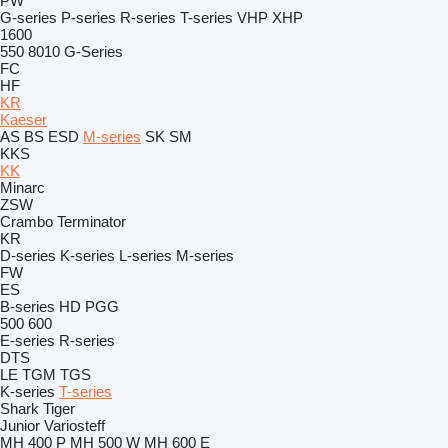
PW
G-series
P-series
R-series
T-series
VHP
XHP
1600
550
8010
G-Series
FC
HF
KR
Kaeser
AS
BS
ESD
M-series
SK
SM
KKS
KK
Minarc
ZSW
Crambo
Terminator
KR
D-series
K-series
L-series
M-series
FW
ES
B-series
HD
PGG
500
600
E-series
R-series
DTS
LE
TGM
TGS
K-series
T-series
Shark
Tiger
Junior
Variosteff
MH 400 P
MH 500 W
MH 600 E