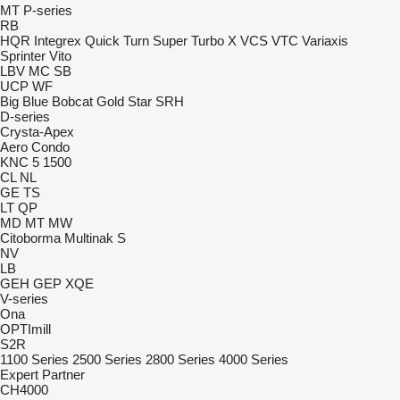
MT
P-series
RB
HQR
Integrex
Quick Turn
Super Turbo X
VCS
VTC
Variaxis
Sprinter
Vito
LBV
MC
SB
UCP
WF
Big Blue
Bobcat
Gold Star
SRH
D-series
Crysta-Apex
Aero
Condo
KNC 5 1500
CL
NL
GE
TS
LT
QP
MD
MT
MW
Citoborma
Multinak S
NV
LB
GEH
GEP
XQE
V-series
Ona
OPTImill
S2R
1100 Series
2500 Series
2800 Series
4000 Series
Expert
Partner
CH4000