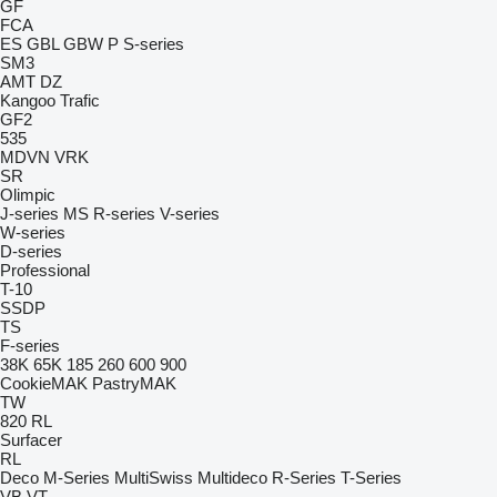
GF
FCA
ES
GBL
GBW
P
S-series
SM3
AMT
DZ
Kangoo
Trafic
GF2
535
MDVN
VRK
SR
Olimpic
J-series
MS
R-series
V-series
W-series
D-series
Professional
T-10
SSDP
TS
F-series
38K
65K
185
260
600
900
CookieMAK
PastryMAK
TW
820
RL
Surfacer
RL
Deco
M-Series
MultiSwiss
Multideco
R-Series
T-Series
VB
VT