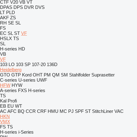
CTF
V20
VB
VT
DPAS
DPS
DVR
DVS
LT
PLD
AKF
ZS
RH
SE
SL
FS
EC
SL
ST
VF
HSLX
TS
SL
H-series
HD
VB
VF
103 LO
103 SP
107-20
136D
Heidelberg
GTO
GTP
Kord
OHT
PM
QM
SM
Stahlfolder
Suprasetter
C-series
U-series
UWF
HFW
HYW
A-series
FXS
H-series
TS
Kal
Profi
EB
EU
WT
AC
AFC
BQ
CCR
CRF
HMU
MC
PJ
SPF
ST
StitchLiner
VAC
HKN
VMX
FS
TS
H-series
i-Series