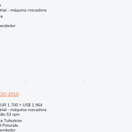
r
trial - máquina roscadora
ze
vendedor
DO 2010
UR 1.700
≈ US$ 1.964
trial - máquina roscadora
llo
53 rpm
a Tuliszków
ł Poturała
vendedor