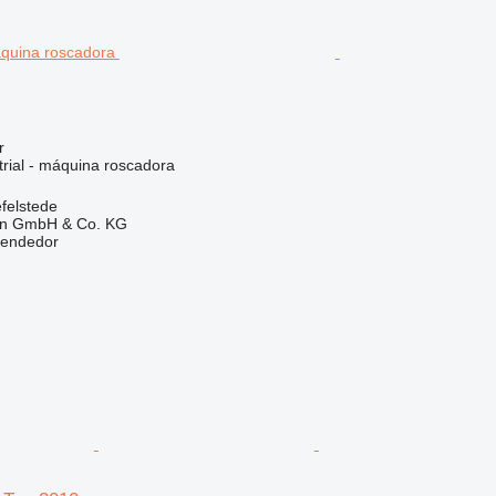
r
trial - máquina roscadora
felstede
en GmbH & Co. KG
vendedor