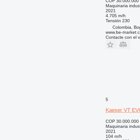
COP 30.000.000
Maquinaria indust
2021
4.705 m/h
Tensión
230
Colombia, Bo
www.be-market.
Contacte con el 
5
Kaeser VT EV
COP 30.000.000
Maquinaria indust
2021
104 m/h