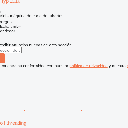
 Typ 2010
r
rial - máquina de corte de tuberías
bergotz
llschaft mbH
vendedor
recibir anuncios nuevos de esta sección
uí, muestra su conformidad con nuestra
política de privacidad
y nuestro
lt threading