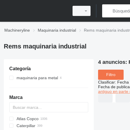
Machineryline
Maquinaria industrial
Rems maquinaria industr
Rems maquinaria industrial
4 anuncios:
Categoría
Filtro
maquinaria para metal
Clasificar
:
Fecha 
máquinas roscadoras
Fecha de publica
antiguo en parte 
máquinas de corte de tuberías
Marca
Atlas Copco
PDS
APD
AB
Ensis
VZ
AG3
Caterpillar
Pega
DrillAir
QAS
PDP
E-series
B-series
BM
GFS
VT
Rover
PA
Airpure
BySprint Fiber
CK
SR