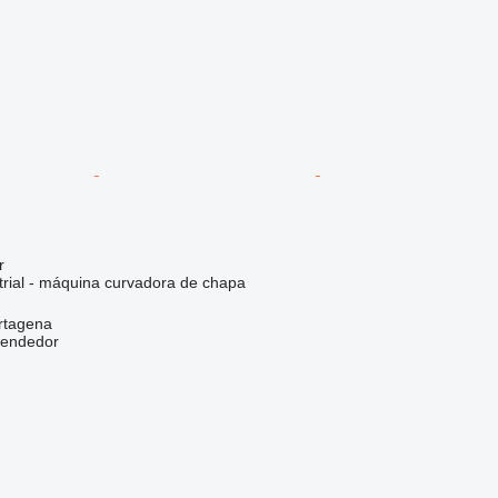
r
trial - máquina curvadora de chapa
rtagena
vendedor