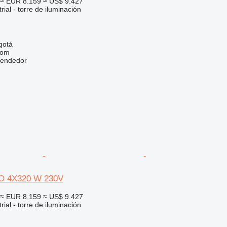
≈ EUR 8.159
≈ US$ 9.427
rial - torre de iluminación
gotá
com
vendedor
O 4X320 W 230V
≈ EUR 8.159
≈ US$ 9.427
rial - torre de iluminación