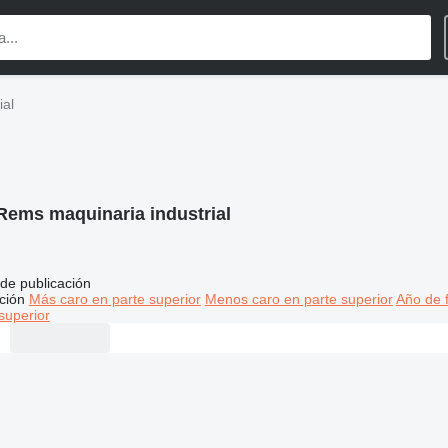
ial
Rems maquinaria industrial
de publicación
ción
Más caro en parte superior
Menos caro en parte superior
Año de f
superior