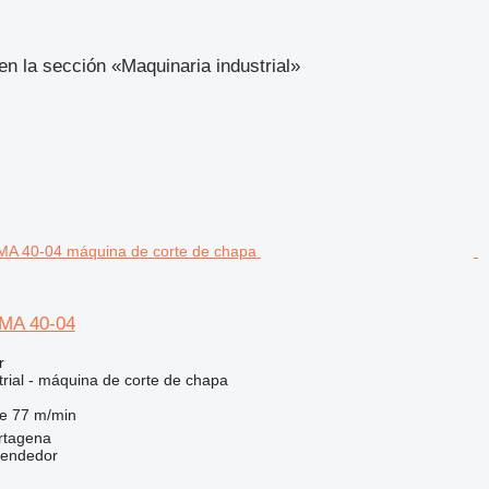
n la sección «Maquinaria industrial»
MA 40-04
r
trial - máquina de corte de chapa
te
77 m/min
rtagena
vendedor