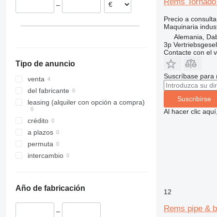
Rems Tornado
–
Precio a consulta
Maquinaria indust
Alemania, Da
3p Vertriebsgese
Contacte con el 
Tipo de anuncio
Suscríbase para 
venta
del fabricante
Suscribirse
leasing (alquiler con opción a compra)
Al hacer clic aq
crédito
a plazos
permuta
intercambio
Año de fabricación
12
Rems pipe & bo
–