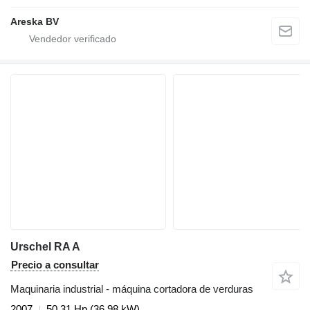
Areska BV
Urschel RA A
Precio a consultar
Maquinaria industrial - máquina cortadora de verduras
2007
50.31 Hp (36.98 kW)