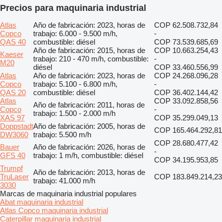
Precios para maquinaria industrial
Atlas
Año de fabricación: 2023, horas de
COP 62.508.732,84
Copco
trabajo: 6.000 - 9.500 m/h,
-
QAS 40
combustible: diésel
COP 73.539.685,69
Año de fabricación: 2015, horas de
COP 10.663.254,43
Kaeser
trabajo: 210 - 470 m/h, combustible:
-
M20
diésel
COP 33.460.556,99
Atlas
Año de fabricación: 2023, horas de
COP 24.268.096,28
Copco
trabajo: 5.100 - 6.800 m/h,
-
QAS 20
combustible: diésel
COP 36.402.144,42
Atlas
COP 33.092.858,56
Año de fabricación: 2011, horas de
Copco
-
trabajo: 1.500 - 2.000 m/h
XAS 97
COP 35.299.049,13
Doppstadt
Año de fabricación: 2005, horas de
COP 165.464.292,81
DW3060
trabajo: 5.500 m/h
COP 28.680.477,42
Bauer
Año de fabricación: 2026, horas de
-
GFS 40
trabajo: 1 m/h, combustible: diésel
COP 34.195.953,85
Trumpf
Año de fabricación: 2013, horas de
TruLaser
COP 183.849.214,23
trabajo: 41.000 m/h
3030
Marcas de maquinaria industrial populares
Abat maquinaria industrial
Atlas Copco maquinaria industrial
Caterpillar maquinaria industrial