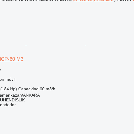
MCP-60 M3
r
ón móvil
(184 Hp)
Capacidad
60 m3/h
hramankazan/ANKARA
ÜHENDİSLİK
vendedor