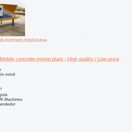
 de hormigón móvil nueva
obile concrete mixing plant - High quality / Low price
r
ón móvil
h
gotá
UK Machines
vendedor