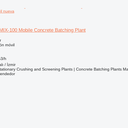
il nueva
X-100 Mobile Concrete Batching Plant
r
ón móvil
3/h
lı / İzmir
ationary Crushing and Screening Plants | Concrete Batching Plants M
vendedor