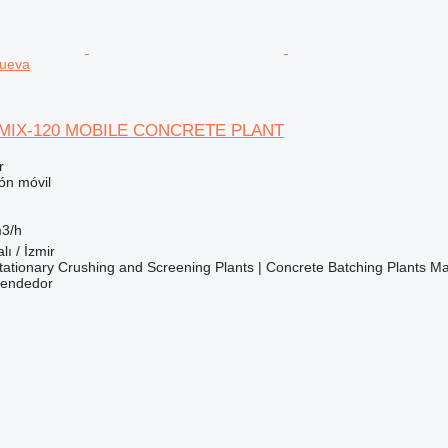
nueva
MIX-120 MOBILE CONCRETE PLANT
r
ón móvil
3/h
lı / İzmir
ationary Crushing and Screening Plants | Concrete Batching Plants M
vendedor