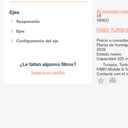
de hormigón móv
Ejes
19
VÍDEO
Suspensión
FABO TURBOMI
Ejes
Precio a consulta
Configuración del eje
Planta de hormig
2026
Estado
nuevo
Capacidad
100 m
¿Le faltan algunos filtros?
Turquía, Torba
FABO Mobile & St
Sugiera un cambio
Contacte con el 