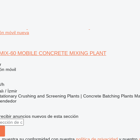
ón móvil nueva
IX-60 MOBILE CONCRETE MIXING PLANT
r
ón móvil
/h
lı / İzmir
ationary Crushing and Screening Plants | Concrete Batching Plants M
vendedor
recibir anuncios nuevos de esta sección
uí, muestra su conformidad con nuestra
política de privacidad
y nuestro