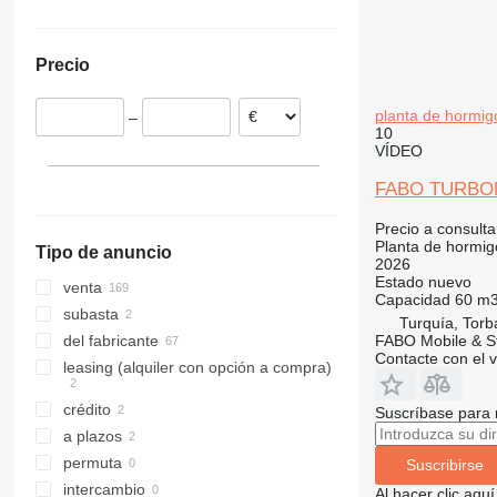
Eslovaquia
India
Ucrania
Países Bajos
Nigeria
Precio
Lituania
México
Portugal
Somalia
planta de hormig
–
Eslovenia
Kenia
10
Rumanía
VÍDEO
mostrar todos
FABO TURBOM
Precio a consulta
Planta de hormig
Tipo de anuncio
2026
Estado
nuevo
venta
Capacidad
60 m3
subasta
Turquía, Torba
FABO Mobile & St
del fabricante
Contacte con el 
leasing (alquiler con opción a compra)
crédito
Suscríbase para 
a plazos
permuta
Suscribirse
intercambio
Al hacer clic aq