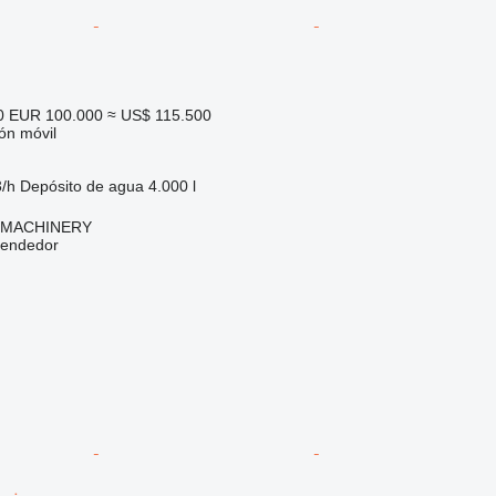
0
EUR 100.000
≈ US$ 115.500
ón móvil
/h
Depósito de agua
4.000 l
 MACHINERY
vendedor