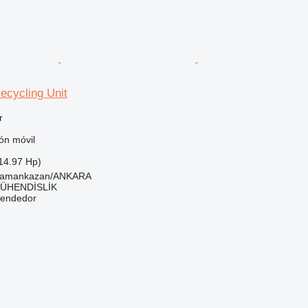
ecycling Unit
r
ón móvil
14.97 Hp)
hramankazan/ANKARA
ÜHENDİSLİK
vendedor