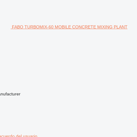
FABO TURBOMIX-60 MOBILE CONCRETE MIXING PLANT
anufacturer
acuerdo del usuario
.