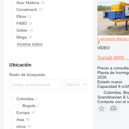
Asur Makina
Constmach
2.5
MobKing
Elkon
3.5
30
FABO
5.5
60
Göker
100
Turbomix
Mega
120
Low price planta
7
mostrar todos
Arocs
M60
M1
FM
VÍDEO
M100
Sumab MINI - M
Ubicación
Precio a consulta
Planta de hormig
Radio de búsqueda
2026
Estado
nuevo
Capacidad
9 m3/
Colombia, Bo
Scandinavian & 
Colombia
Contacte con el 
Bogotá
Europa
Asia
Polonia
otros
Alemania
Turquía