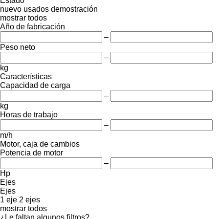
Estado
nuevo
usados
demostración
mostrar todos
Año de fabricación
–
Peso neto
–
kg
Características
Capacidad de carga
–
kg
Horas de trabajo
–
m/h
Motor, caja de cambios
Potencia de motor
–
Hp
Ejes
Ejes
1 eje
2 ejes
mostrar todos
¿Le faltan algunos filtros?