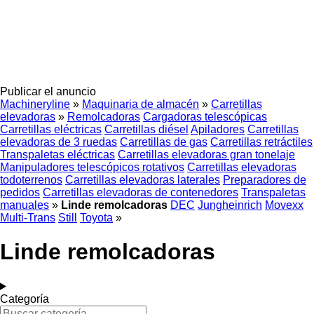
Publicar el anuncio
Machineryline
»
Maquinaria de almacén
»
Carretillas
elevadoras
»
Remolcadoras
Cargadoras telescópicas
Carretillas eléctricas
Carretillas diésel
Apiladores
Carretillas
elevadoras de 3 ruedas
Carretillas de gas
Carretillas retráctiles
Transpaletas eléctricas
Carretillas elevadoras gran tonelaje
Manipuladores telescópicos rotativos
Carretillas elevadoras
todoterrenos
Carretillas elevadoras laterales
Preparadores de
pedidos
Carretillas elevadoras de contenedores
Transpaletas
manuales
»
Linde remolcadoras
DEC
Jungheinrich
Movexx
Multi-Trans
Still
Toyota
»
Linde remolcadoras
Categoría