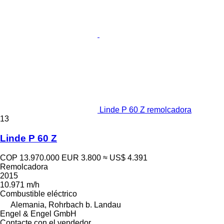
Linde P 60 Z remolcadora
13
Linde P 60 Z
COP 13.970.000
EUR 3.800
≈ US$ 4.391
Remolcadora
2015
10.971 m/h
Combustible
eléctrico
Alemania, Rohrbach b. Landau
Engel & Engel GmbH
Contacte con el vendedor