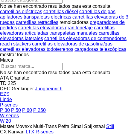
No se han encontrado resultados para esta consulta
carretillas eléctricas
carretillas diésel
carretillas de gas
apiladores
transpaletas eléctricas
carretillas elevadoras de 3
ruedas
carretillas retráctiles
remolcadoras
preparadores de
pedidos
carretillas elevadoras gran tonelaje
carretillas
elevadoras articuladas
transpaletas manuales
carretillas
elevadoras laterales
carretillas elevadoras de contenedores
reach stackers
carretillas elevadoras de gasolina/gas
carretillas elevadoras todoterrenos
cargadoras telescópicas
mostrar todos
Marca
No se han encontrado resultados para esta consulta
ATA
Charlatte
TD 225
DEC
Genkinger
Jungheinrich
EZS
Linde
P-series
P 30
P 50
P 60
P 250
W-series
W 20
Master
Movexx
Multi-Trans
Pefra
Simai
Spijkstaal
Still
CX
Kanvan
LTX
R-series