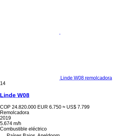
Linde W08 remolcadora
14
Linde W08
COP 24.820.000
EUR 6.750
≈ US$ 7.799
Remolcadora
2019
5.674 m/h
Combustible
eléctrico
Países Bajos, Apeldoorn