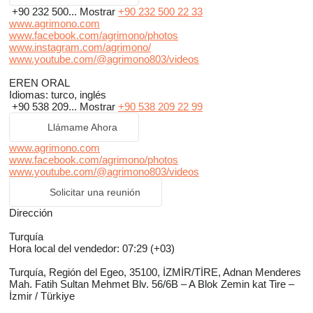
+90 232 500...
Mostrar
+90 232 500 22 33
www.agrimono.com
www.facebook.com/agrimono/photos
www.instagram.com/agrimono/
www.youtube.com/@agrimono803/videos
EREN ORAL
Idiomas:
turco, inglés
+90 538 209...
Mostrar
+90 538 209 22 99
Llámame Ahora
www.agrimono.com
www.facebook.com/agrimono/photos
www.youtube.com/@agrimono803/videos
Solicitar una reunión
Dirección
Turquía
Hora local del vendedor: 07:29 (+03)
Turquía, Región del Egeo, 35100, İZMİR/TİRE, Adnan Menderes
Mah. Fatih Sultan Mehmet Blv. 56/6B – A Blok Zemin kat Tire –
İzmir / Türkiye