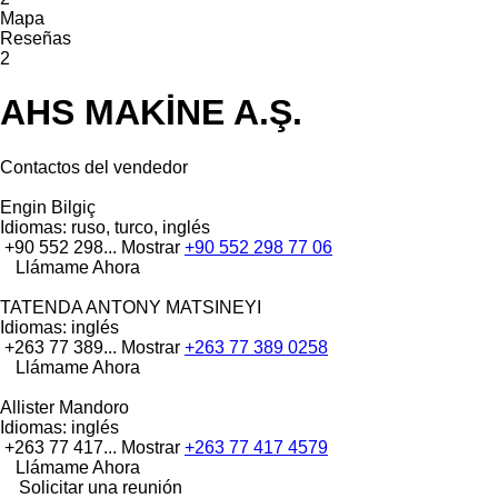
Mapa
Reseñas
2
AHS MAKİNE A.Ş.
Contactos del vendedor
Engin Bilgiç
Idiomas:
ruso, turco, inglés
+90 552 298...
Mostrar
+90 552 298 77 06
Llámame Ahora
TATENDA ANTONY MATSINEYI
Idiomas:
inglés
+263 77 389...
Mostrar
+263 77 389 0258
Llámame Ahora
Allister Mandoro
Idiomas:
inglés
+263 77 417...
Mostrar
+263 77 417 4579
Llámame Ahora
Solicitar una reunión