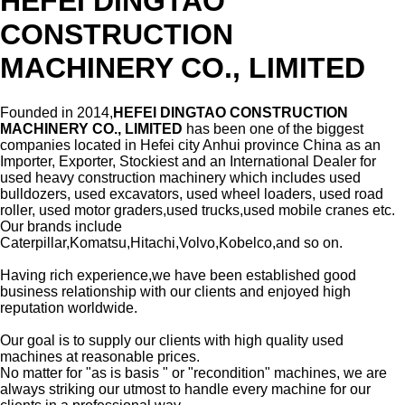
HEFEI DINGTAO
CONSTRUCTION
MACHINERY CO., LIMITED
Founded in 2014,
HEFEI DINGTAO CONSTRUCTION
MACHINERY CO., LIMITED
has been one of the biggest
companies located in Hefei city Anhui province China as an
Importer, Exporter, Stockiest and an International Dealer for
used heavy construction machinery which includes used
bulldozers, used excavators, used wheel loaders, used road
roller, used motor graders,used trucks,used mobile cranes etc.
Our brands include
Caterpillar,Komatsu,Hitachi,Volvo,Kobelco,and so on.
Having rich experience,we have been established good
business relationship with our clients and enjoyed high
reputation worldwide.
Our goal is to supply our clients with high quality used
machines at reasonable prices.
No matter for "as is basis " or "recondition" machines, we are
always striking our utmost to handle every machine for our