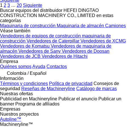
Siguiente
1
2
3
…
20
Siguiente
Buscar equipos del distribuidor HEFEI DINGTAO
CONSTRUCTION MACHINERY CO., LIMITED en estas
categorías
Maquinaria de construcción
Maquinaria de almacén
Camiones
Véase también
Vendedores de equipos de construcción maquinaria de
construcción
Vendedores de Caterpillar
Vendedores de XCMG
Vendedores de Komatsu
Vendedores de maquinaria de
almacén
Vendedores de Sany
Vendedores de Doosan
Vendedores de JCB
Vendedores de Hitachi
Empresa
Quiénes somos
Ayuda
Contactos
Colombia / Español
Información
Términos y condiciones
Política de privacidad
Consejos de
seguridad
Reseñas de Machineryline
Catálogo de marcas
Nuestras ofertas
Publicidad en Machineryline
Publicar el anuncio
Publicar un
banner
Programa de afiliados
Empresas
Nuestros proyectos
Autoline™
Machineryline™