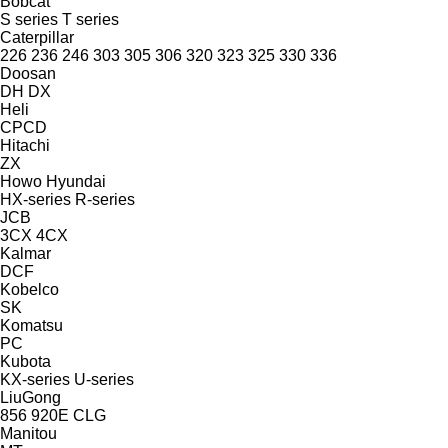
Bobcat
S series
T series
Caterpillar
226
236
246
303
305
306
320
323
325
330
336
Doosan
DH
DX
Heli
CPCD
Hitachi
ZX
Howo
Hyundai
HX-series
R-series
JCB
3CX
4CX
Kalmar
DCF
Kobelco
SK
Komatsu
PC
Kubota
KX-series
U-series
LiuGong
856
920E
CLG
Manitou