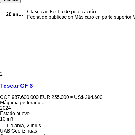
Clasificar
:
Fecha de publicación
20 anuncios:
Resultados de la búsqueda
Fecha de publicación
Más caro en parte superior
M
2
Tescar CF 6
COP 937.600.000
EUR 255.000
≈ US$ 294.600
Máquina perforadora
2024
Estado
nuevo
10 m/h
Lituania, Vilnius
UAB Geolizingas