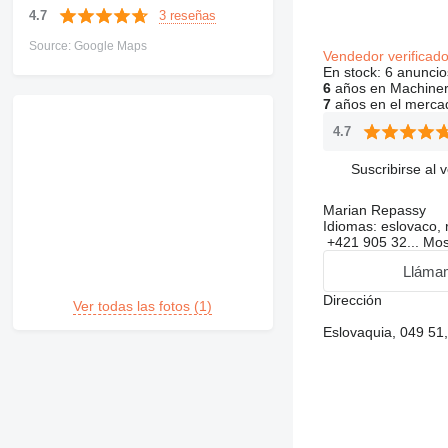
3 reseñas
4.7
Source: Google Maps
Vendedor verificad
En stock:
6 anuncio
6
años en Machiner
7
años en el merca
4.7
Suscribirse al 
Marian Repassy
Idiomas:
eslovaco, 
+421 905 32...
Mos
Lláma
Dirección
Ver todas las fotos (1)
Eslovaquia, 049 51,