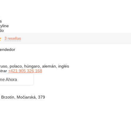
o
s
yline
do
3 reseñas
vendedor
ruso, polaco, húngaro, alemán, inglés
trar
+421 905 326 168
me Ahora
 Brzotín, Močiarská, 379