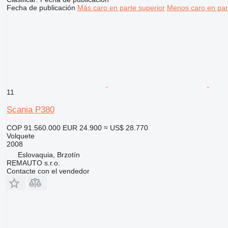
Fecha de publicación
Más caro en parte superior
Menos caro en par
11
Scania P380
COP 91.560.000
EUR 24.900
≈ US$ 28.770
Volquete
2008
Eslovaquia, Brzotín
REMAUTO s.r.o.
Contacte con el vendedor