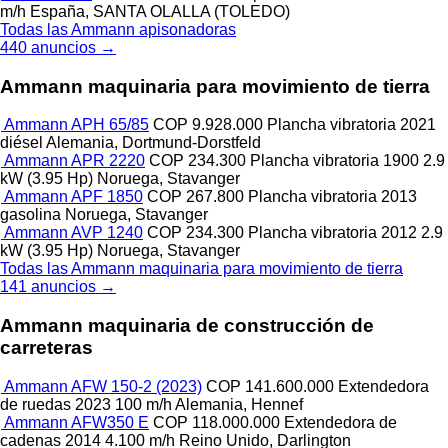
m/h
España, SANTA OLALLA (TOLEDO)
Todas las Ammann apisonadoras
440 anuncios →
Ammann maquinaria para movimiento de tierra
Ammann APH 65/85
COP 9.928.000
Plancha vibratoria
2021
diésel
Alemania, Dortmund-Dorstfeld
Ammann APR 2220
COP 234.300
Plancha vibratoria
1900
2.9
kW (3.95 Hp)
Noruega, Stavanger
Ammann APF 1850
COP 267.800
Plancha vibratoria
2013
gasolina
Noruega, Stavanger
Ammann AVP 1240
COP 234.300
Plancha vibratoria
2012
2.9
kW (3.95 Hp)
Noruega, Stavanger
Todas las Ammann maquinaria para movimiento de tierra
141 anuncios →
Ammann maquinaria de construcción de
carreteras
Ammann AFW 150-2 (2023)
COP 141.600.000
Extendedora
de ruedas
2023
100 m/h
Alemania, Hennef
Ammann AFW350 E
COP 118.000.000
Extendedora de
cadenas
2014
4.100 m/h
Reino Unido, Darlington