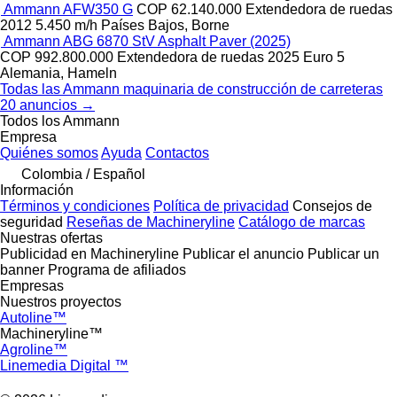
Ammann AFW350 G
COP 62.140.000
Extendedora de ruedas
2012
5.450 m/h
Países Bajos, Borne
Ammann ABG 6870 StV Asphalt Paver (2025)
COP 992.800.000
Extendedora de ruedas
2025
Euro 5
Alemania, Hameln
Todas las Ammann maquinaria de construcción de carreteras
20 anuncios →
Todos los Ammann
Empresa
Quiénes somos
Ayuda
Contactos
Colombia / Español
Información
Términos y condiciones
Política de privacidad
Consejos de
seguridad
Reseñas de Machineryline
Catálogo de marcas
Nuestras ofertas
Publicidad en Machineryline
Publicar el anuncio
Publicar un
banner
Programa de afiliados
Empresas
Nuestros proyectos
Autoline™
Machineryline™
Agroline™
Linemedia Digital ™