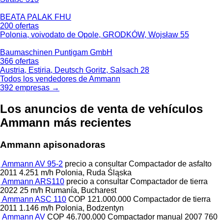
BEATA PALAK FHU
200 ofertas
Polonia, voivodato de Opole, GRODKÓW, Wojsław 55
Baumaschinen Puntigam GmbH
366 ofertas
Austria, Estiria, Deutsch Goritz, Salsach 28
Todos los vendedores de Ammann
392 empresas →
Los anuncios de venta de vehículos
Ammann más recientes
Ammann apisonadoras
Ammann AV 95-2
precio a consultar
Compactador de asfalto
2011
4.251 m/h
Polonia, Ruda Śląska
Ammann ARS110
precio a consultar
Compactador de tierra
2022
25 m/h
Rumanía, Bucharest
Ammann ASC 110
COP 121.000.000
Compactador de tierra
2011
1.146 m/h
Polonia, Bodzentyn
Ammann AV
COP 46.700.000
Compactador manual
2007
760