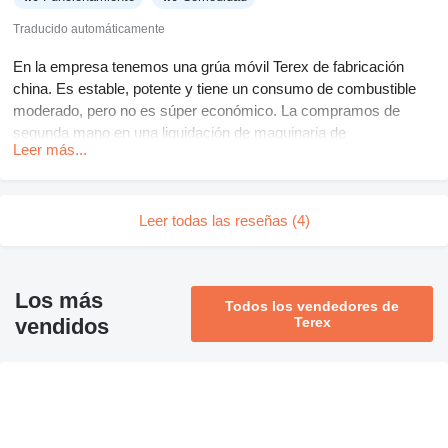
Traducido automáticamente
En la empresa tenemos una grúa móvil Terex de fabricación
china. Es estable, potente y tiene un consumo de combustible
moderado, pero no es súper económico. La compramos de
segunda mano en una liquidación de maquinaria de
Leer más...
construcción. Después de la compra, tuvimos que hacer
algunos ajustes en el tren de rodaje. Respecto al brazo, está
todo en orden. La cabina es simplemente una cabina, nada
especial. El manejo es sencillo, pero eso es lo que pienso con
Leer todas las reseñas (4)
mi experiencia de 20 años. Puede resultar difícil para un
principiante. Tiene una capacidad de carga impresionante.
Cuando no hay proyectos, alquilamos la grúa. Ningún cliente se
Los más
Todos los vendedores de
ha quejado todavía de que algo esté mal con la máquina. En
vendidos
Terex
resumen, recomiendo esta grúa. Es una alternativa digna y no
muy costosa a las grúas japonesas.