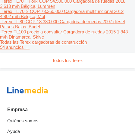
Terex TL70 + Fork
COP 94.500.000
Cargadora de ruedas
2018
3.613 m/h
Bélgica, Lummen
Terex TL 70 S
COP 73.360.000
Cargadora multifuncional
2012
4.902 m/h
Bélgica, Mol
Terex TL 80
COP 18.380.000
Cargadora de ruedas
2007
diésel
Países Bajos, Budel
Terex TL100
precio a consultar
Cargadora de ruedas
2015
1.848
m/h
Dinamarca, Skive
Todas las Terex cargadoras de construcción
94 anuncios →
Todos los Terex
Empresa
Quiénes somos
Ayuda