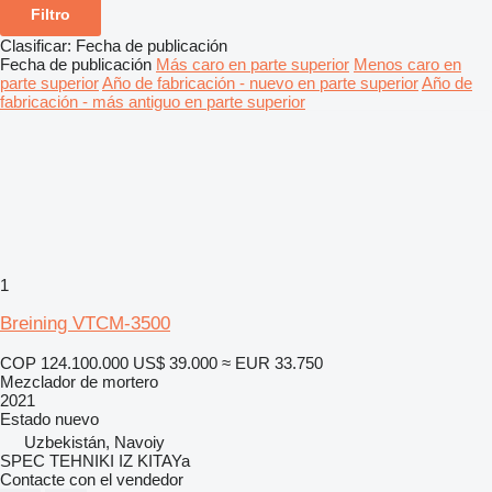
Filtro
Clasificar
:
Fecha de publicación
Fecha de publicación
Más caro en parte superior
Menos caro en
parte superior
Año de fabricación - nuevo en parte superior
Año de
fabricación - más antiguo en parte superior
1
Breining VTCM-3500
COP 124.100.000
US$ 39.000
≈ EUR 33.750
Mezclador de mortero
2021
Estado
nuevo
Uzbekistán, Navoiy
SPEC TEHNIKI IZ KITAYa
Contacte con el vendedor