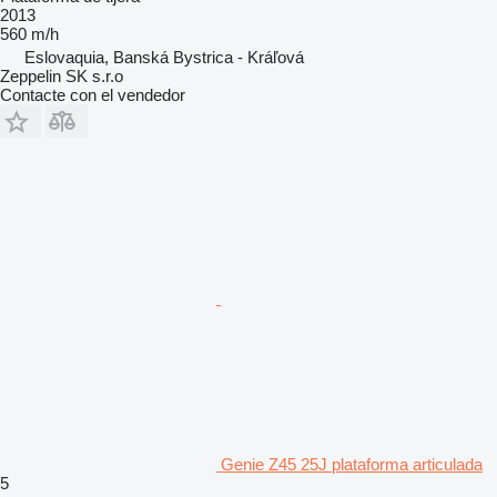
2013
560 m/h
Eslovaquia, Banská Bystrica - Kráľová
Zeppelin SK s.r.o
Contacte con el vendedor
Genie Z45 25J plataforma articulada
5