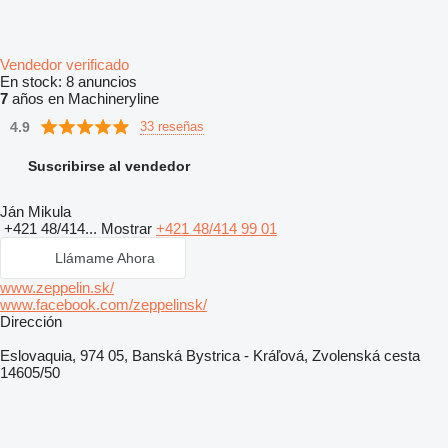
Vendedor verificado
En stock:
8 anuncios
7
años en Machineryline
4.9
33 reseñas
Suscribirse al vendedor
Ján Mikula
+421 48/414...
Mostrar
+421 48/414 99 01
Llámame Ahora
www.zeppelin.sk/
www.facebook.com/zeppelinsk/
Dirección
Eslovaquia, 974 05, Banská Bystrica - Kráľová, Zvolenská cesta
14605/50