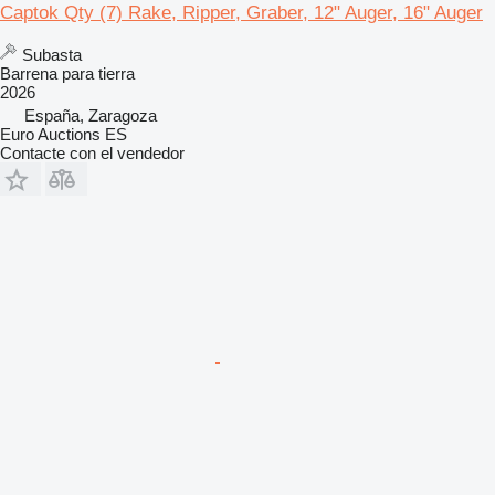
Captok Qty (7) Rake, Ripper, Graber, 12" Auger, 16" Auger
Subasta
Barrena para tierra
2026
España, Zaragoza
Euro Auctions ES
Contacte con el vendedor