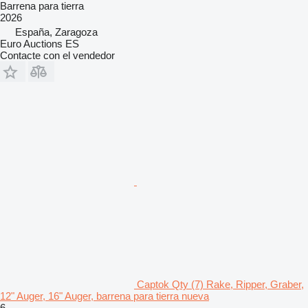
Barrena para tierra
2026
España, Zaragoza
Euro Auctions ES
Contacte con el vendedor
Captok Qty (7) Rake, Ripper, Graber,
12" Auger, 16" Auger, barrena para tierra nueva
6