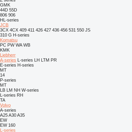
GMK
44D
55D
806
906
HL-series
JCB
3CX
4CX
409
411
426
427
436
456
531
550
JS
310 G
H-series
Komatsu
PC
PW
WA
WB
KMK
Liebherr
A-series
L-series
LH
LTM
PR
E-series
H-series
MT
14
P-series
MT
LB
LM
NH
W-series
L-series
RH
TA
Volvo
A-series
A25
A30
A35
EW
EW 160
L-series