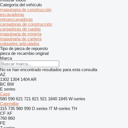
Categoría del vehículo
maquinaria de construcción
excavadoras
retroexcavadoras
cargadoras de construcción
cargadoras de ruedas
maquinaria de minería
maquinaria de cantera
volquetes articulados
Tipo de pieza de repuesto
pieza de recambio original
Marca
No se han encontrado resultados para esta consulta
AZ
1302
1304
1404
AR
BC
BW
E series
Case
580
590
621
721
821
921
1840
1845
W-series
Caterpillar
315
735
980
990
D series
IT
M-series
TH
CF
XF
760
860
FE
Z series