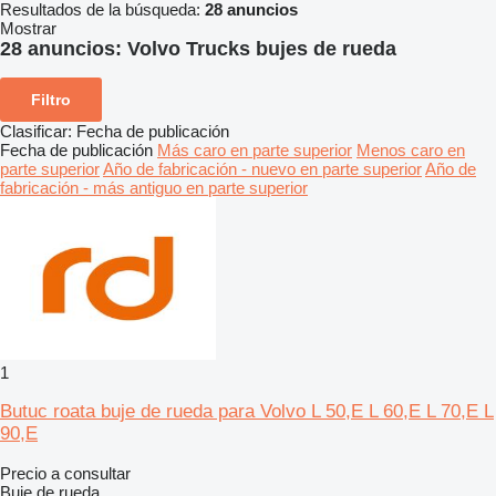
Resultados de la búsqueda:
28 anuncios
Mostrar
28 anuncios:
Volvo Trucks bujes de rueda
Filtro
Clasificar
:
Fecha de publicación
Fecha de publicación
Más caro en parte superior
Menos caro en
parte superior
Año de fabricación - nuevo en parte superior
Año de
fabricación - más antiguo en parte superior
1
Butuc roata buje de rueda para Volvo L 50,E L 60,E L 70,E L
90,E
Precio a consultar
Buje de rueda