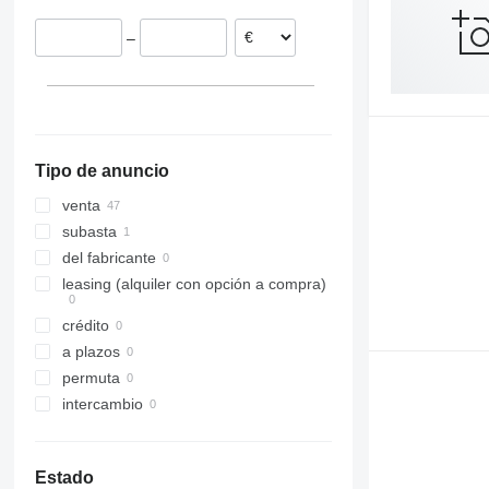
972
–
980
982
986
988
990
Tipo de anuncio
992
F-series
venta
G-series
subasta
GC
del fabricante
IT
leasing (alquiler con opción a compra)
NR
crédito
a plazos
permuta
intercambio
Estado