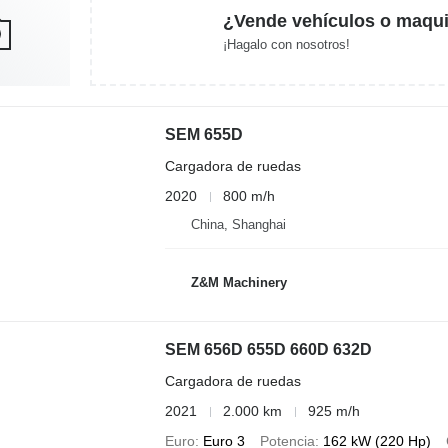
¿Vende vehículos o maqui
¡Hagalo con nosotros!
SEM 655D
Cargadora de ruedas
2020
800 m/h
China, Shanghai
Z&M Machinery
SEM 656D 655D 660D 632D
Cargadora de ruedas
2021
2.000 km
925 m/h
Euro
Euro 3
Potencia
162 kW (220 Hp)