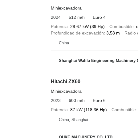
Miniexcavadora
2024
512 m/h
Euro 4
Potencia
28.67 kW (39 Hp)
Combustible
d
Profundidad de excavación
3,58 m
Radio 
China
Shanghai Walila Engineering Machinery C
Hitachi ZX60
Miniexcavadora
2023
600 m/h
Euro 6
Potencia
87 kW (118.36 Hp)
Combustible
China, Shanghai
OUKE MACHINERY CO.,LTD