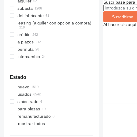
alquiler
Suscríbase para 
subasta
del fabricante
Suscribirse
leasing (alquiler con opción a compra)
Al hacer clic aq
crédito
a plazos
permuta
intercambio
Estado
nuevo
usados
siniestrado
para piezas
remanufacturado
mostrar todos