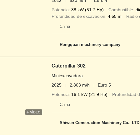
2022
820 m/h
Euro 4
Potencia
38 kW (51.7 Hp)
Combustible
di
Profundidad de excavación
4,65 m
Radio 
China
Rongquan machinery company
Caterpillar 302
Miniexcavadora
2025
2.803 m/h
Euro 5
Potencia
16.1 kW (21.9 Hp)
Profundidad 
China
VÍDEO
Shiwen Construction Machinery Co., LTD