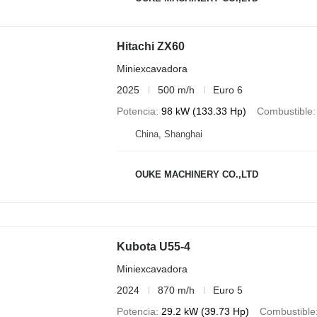
Hitachi ZX60
Miniexcavadora
2025
500 m/h
Euro 6
Potencia
98 kW (133.33 Hp)
Combustible
China, Shanghai
OUKE MACHINERY CO.,LTD
Kubota U55-4
Miniexcavadora
2024
870 m/h
Euro 5
Potencia
29.2 kW (39.73 Hp)
Combustible