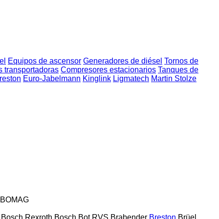
el
Equipos de ascensor
Generadores de diésel
Tornos de
 transportadoras
Compresores estacionarios
Tanques de
reston
Euro-Jabelmann
Kinglink
Ligmatech
Martin Stolze
BOMAG
Bosch Rexroth
Bosch
Bot RVS
Brabender
Breston
Brüel