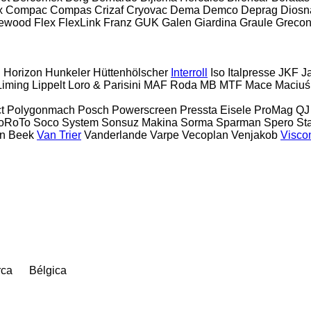
x
Compac
Compas
Crizaf
Cryovac
Dema
Demco
Deprag
Diosn
rewood
Flex
FlexLink
Franz
GUK
Galen
Giardina
Graule
Greco
g
Horizon
Hunkeler
Hüttenhölscher
Interroll
Iso
Italpresse
JKF
J
Liming
Lippelt
Loro & Parisini
MAF Roda
MB
MTF
Mace
Maciuś
t
Polygonmach
Posch
Powerscreen
Pressta Eisele
ProMag
QJ
oRoTo
Soco System
Sonsuz Makina
Sorma
Sparman
Spero
St
n Beek
Van Trier
Vanderlande
Varpe
Vecoplan
Venjakob
Visco
rca
Bélgica