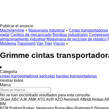
Publicar el anuncio
Machineryline
»
Maquinaria industrial
»
Cintas transportadoras
metal
Centros de mecanizado
Bombas industriales
Compresore
almacenamiento industrial
Maquinaria de reciclaje de plástico
Miedema
Transnorm
Van Trier
Viscon
»
Grimme cintas transportador
Categoría
cintas transportadoras agrícolas
bandas transportadoras
mostrar todos
Marca
No se han encontrado resultados para esta consulta
3Kare
ABC
AJK
AMK
ATG
AVR
AZO
Aeromeh
Affeldt
Alistan
Al
BM
BTM
Barford
Barker Jørgensen
Baron-Max
Bartontech
Beerepo