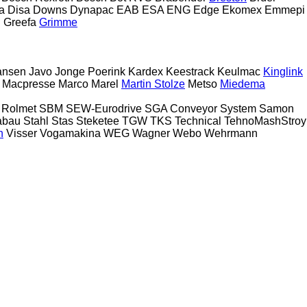
a
Disa
Downs
Dynapac
EAB
ESA ENG
Edge
Ekomex
Emmepi
n
Greefa
Grimme
ansen
Javo
Jonge Poerink
Kardex
Keestrack
Keulmac
Kinglink
Macpresse
Marco
Marel
Martin Stolze
Metso
Miedema
Rolmet
SBM
SEW-Eurodrive
SGA Conveyor System
Samon
abau
Stahl
Stas
Steketee
TGW
TKS
Technical
TehnoMashStroy
n
Visser
Vogamakina
WEG
Wagner
Webo
Wehrmann