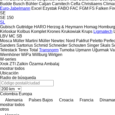
Budde
Busch
Bühler
Caljan
Carnitech
Cefla
Christiaens
Clima
Euro-Jabelmann
Excel
Ezystak
FABO
FAC
FGM
FS
Falken
Fi
SE
SE 150
SL
Gubisch
Guttridge
HARO
Herzog & Heymann
Homag
Hombur
Kirloskar
Kolbus
Komplet
Krones
Krukowiak
Krups
Ligmatech
LBV
MC
SB
Mosca
Müller Martini
Müller
Newtec
Nord
Pakfrut
Peletto
Perfec
Sanders
Sartorius
Schmid
Schneider
Schouten
Singer
Skals
S
Telestack
Terex
Total
Transnorm
Tumoba
Upmann
Uğurmak
Va
Wemhöner
WiPa
Willburg
Wirtgen
W-series
Xrok
ZTI
Zalkin
Özarma Ambalaj
mostrar todos
Ubicación
Radio de búsqueda
Colombia
Europa
Alemania
Países Bajos
Croacia
Francia
Dinama
mostrar todos
otros