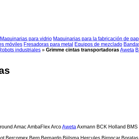
Maquinarias para vidrio
Maquinarias para la fabricación de pap
s móviles
Fresadoras para metal
Equipos de mezclado
Bandas
Robots industriales
»
Grimme cintas transportadoras
Aweta
B
as
lround
Amac
AmbaFlex
Arco
Aweta
Axmann
BCK Holland
BMS
ot
Bercomex
Berg
Bernardo
Bijlsma Hercules
Bironcar
Boratas