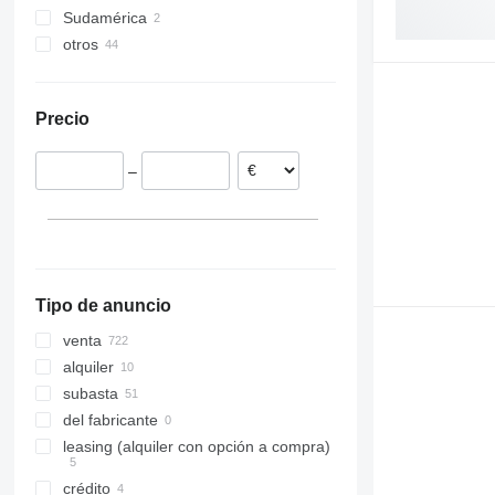
Sudamérica
Alemania
China
otros
Países Bajos
Japón
Chile
Bélgica
Emiratos Árabes Unidos
Bolivia
México
Portugal
Turquía
Ucrania
Precio
Austria
Kazajistán
España
–
Italia
mostrar todos
Tipo de anuncio
venta
alquiler
subasta
del fabricante
leasing (alquiler con opción a compra)
crédito