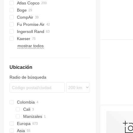
Atlas Copco
PDS
Boge
DrillAir
CompAir
E-Air
C-series
Fu Promise Air
GA
M-series
C-series
SC
F2L912
Ingersoll Rand
LF
MC
Kaeser
XAS
P-series
mostrar todos
XATS
R-series
AS
L-series
W-series
XRHS
XHP
ESD
XRVS
M-series
Ubicación
ZT
SK
SM
Radio de búsqueda
Colombia
Cali
Manizales
Europa
Asia
Polonia