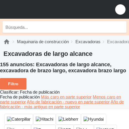
Maquinaria de construcción
Excavadoras
Excavadora
Excavadoras de largo alcance
155 anuncios:
Excavadoras de largo alcance,
excavadora de brazo largo, excavadora brazo largo
Filtro
Clasificar
:
Fecha de publicación
Fecha de publicación
Más caro en parte superior
Menos caro en
parte superior
Año de fabricación - nuevo en parte superior
Año de
fabricación - más antiguo en parte superior