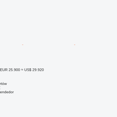
EUR 25.900
≈ US$ 29.920
rtów
Ź
vendedor