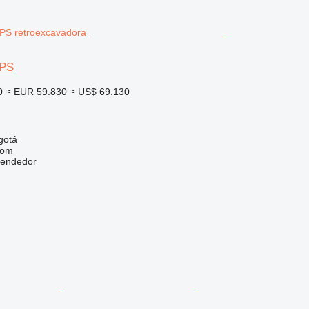
0PS
0
≈ EUR 59.830
≈ US$ 69.130
gotá
com
vendedor