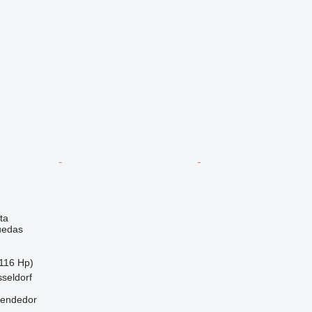
ta
uedas
116 Hp)
seldorf
vendedor