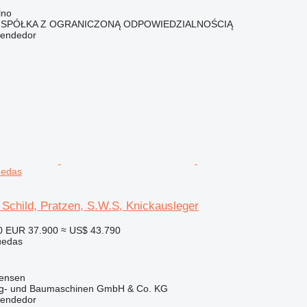
lno
 SPÓŁKA Z OGRANICZONĄ ODPOWIEDZIALNOŚCIĄ
vendedor
uedas
Schild, Pratzen, S.W.S, Knickausleger
0
EUR 37.900
≈ US$ 43.790
uedas
tensen
ug- und Baumaschinen GmbH & Co. KG
vendedor