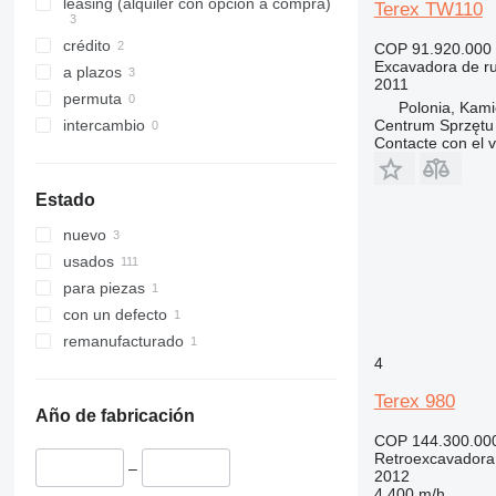
350
8030
leasing (alquiler con opción a compra)
Terex TW110
365
8035
crédito
COP 91.920.000
374
8045
Excavadora de r
a plazos
375
8050
2011
permuta
Polonia, Kami
390
8052
Centrum Sprzęt
intercambio
395
8055
Contacte con el 
416
8056
420
8060
Estado
422
8065
nuevo
424
8080
usados
426
8085
para piezas
428
JS
con un defecto
430
JZ
remanufacturado
432
NXT
4
434
Terex 980
438
Año de fabricación
444
COP 144.300.00
C-series
Retroexcavadora
–
2012
D series
4.400 m/h