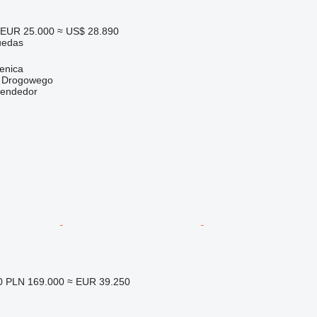
EUR 25.000
≈ US$ 28.890
uedas
enica
u Drogowego
vendedor
0
PLN 169.000
≈ EUR 39.250