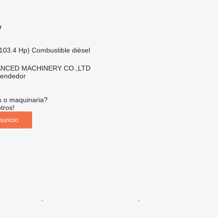
r
103.4 Hp)
Combustible
diésel
NCED MACHINERY CO.,LTD
vendedor
s o maquinaria?
tros!
nuncio