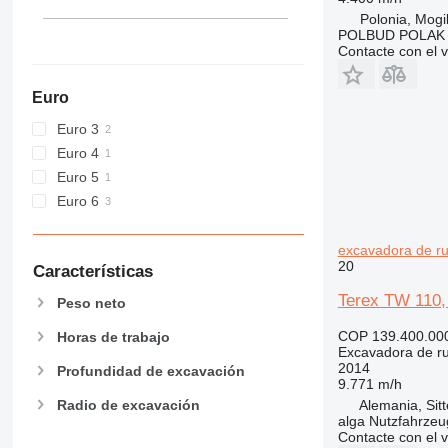
E-series
Polonia, Mogi
F-series
POLBUD POLAK
Contacte con el 
GC
M-series
Euro
MH
Euro 3
NR
Euro 4
PC
Euro 5
V-series
Euro 6
excavadora de r
20
Características
Terex TW 110, 
Peso neto
COP 139.400.00
Horas de trabajo
Excavadora de r
2014
Profundidad de excavación
9.771 m/h
Alemania, Sit
Radio de excavación
alga Nutzfahrze
Contacte con el 