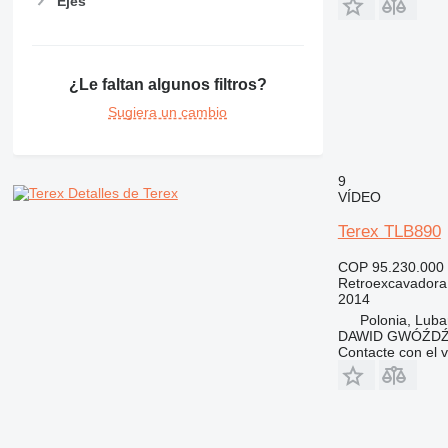
Ejes
¿Le faltan algunos filtros?
Sugiera un cambio
9
Detalles de Terex
VÍDEO
Terex TLB890
COP 95.230.000
Retroexcavadora
2014
Polonia, Luba
DAWID GWÓŹD
Contacte con el 