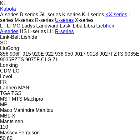
KL
Kubota
A-series
B-series
GL-series
K-series
KH-series
KX-series
L-
series
M-series
R-series
U-series
X-series
LT
LTMG
Ladys
Landward
Laski
Liba
Libra
Liebherr
A-series
HS
L-series
LH
R-series
Link-Belt
Lishide
SC
LiuGong
856
906F
915
920E
922
936
950
9017
9018
9027FZTS
9035E
9035FZTS
9075F
CLG
ZL
Lonking
CDM
LG
Lovol
FR
Lännen
MAN
TGA
TGS
MST
MTS
Machpro
MP
Maco
Mahindra
Manitou
MBL-X
Mantsinen
110
Massey Ferguson
50
60