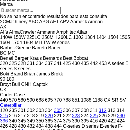
Marca
No se han encontrado resultados para esta consulta
2CMachinery
ABC
ABG
AFT
APV
Aameck
Airman
AX
Alfa
AlmaCrawler
Ammann
Amphitec
Atlas
140W
150W
225LC
250MH
260LC
1302
1304
1404
1504
1505
1604
1704
1804
MH
TW
W series
Barber-Greene
Barreto
Bauer
BC
MC
Benati
Berger Kraus
Bernards
Best
Bobcat
320
325
328
331
334
337
341
425
430
435
442
453
A series
E
series
S series
Boki
Brand
Brian James
Brokk
90
180
Broyt
Bull
CNH
Captok
CK
Carter
Case
440
570
580
590
688
695
770
788
851
1088
1188
CX
SR
SV
Caterpillar
120
235
301
302
303
304
305
306
307
308
311
312
313
314
315
316
317
318
319
320
321
322
323
324
325
326
329
330
336
340
345
349
350
365
374
375
390
395
416
420
422
424
426
428
430
432
434
438
444
C-series
D series
E-series
F-