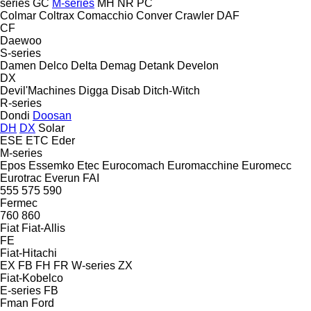
series
GC
M-series
MH
NR
PC
Colmar
Coltrax
Comacchio
Conver
Crawler
DAF
CF
Daewoo
S-series
Damen
Delco
Delta
Demag
Detank
Develon
DX
Devil'Machines
Digga
Disab
Ditch-Witch
R-series
Dondi
Doosan
DH
DX
Solar
ESE
ETC
Eder
M-series
Epos
Essemko
Etec
Eurocomach
Euromacchine
Euromecc
Eurotrac
Everun
FAI
555
575
590
Fermec
760
860
Fiat
Fiat-Allis
FE
Fiat-Hitachi
EX
FB
FH
FR
W-series
ZX
Fiat-Kobelco
E-series
FB
Fman
Ford