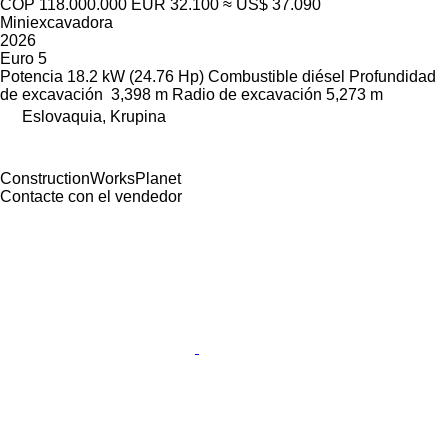
COP 118.000.000
EUR 32.100
≈ US$ 37.090
Miniexcavadora
2026
Euro 5
Potencia
18.2 kW (24.76 Hp)
Combustible
diésel
Profundidad
de excavación
3,398 m
Radio de excavación
5,273 m
Eslovaquia, Krupina
ConstructionWorksPlanet
Contacte con el vendedor