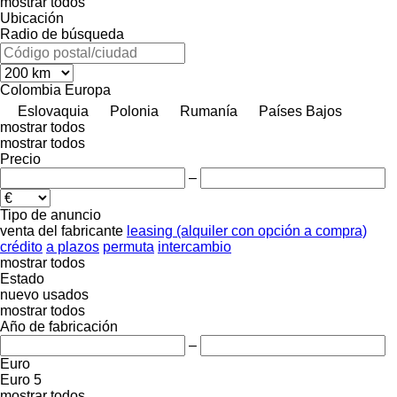
mostrar todos
Ubicación
Radio de búsqueda
Colombia
Europa
Eslovaquia
Polonia
Rumanía
Países Bajos
mostrar todos
mostrar todos
Precio
–
Tipo de anuncio
venta
del fabricante
leasing (alquiler con opción a compra)
crédito
a plazos
permuta
intercambio
mostrar todos
Estado
nuevo
usados
mostrar todos
Año de fabricación
–
Euro
Euro 5
mostrar todos