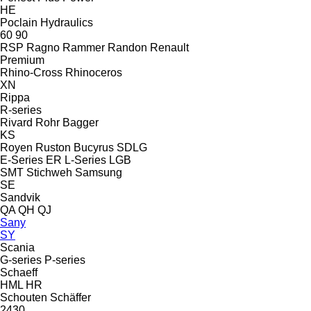
HE
Poclain Hydraulics
60
90
RSP
Ragno
Rammer
Randon
Renault
Premium
Rhino-Cross
Rhinoceros
XN
Rippa
R-series
Rivard
Rohr Bagger
KS
Royen
Ruston Bucyrus
SDLG
E-Series
ER
L-Series
LGB
SMT Stichweh
Samsung
SE
Sandvik
QA
QH
QJ
Sany
SY
Scania
G-series
P-series
Schaeff
HML
HR
Schouten
Schäffer
2430