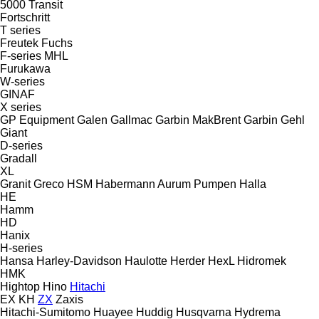
5000
Transit
Fortschritt
T series
Freutek
Fuchs
F-series
MHL
Furukawa
W-series
GINAF
X series
GP Equipment
Galen
Gallmac
Garbin MakBrent
Garbin
Gehl
Giant
D-series
Gradall
XL
Granit
Greco
HSM
Habermann Aurum Pumpen
Halla
HE
Hamm
HD
Hanix
H-series
Hansa
Harley-Davidson
Haulotte
Herder
HexL
Hidromek
HMK
Hightop
Hino
Hitachi
EX
KH
ZX
Zaxis
Hitachi-Sumitomo
Huayee
Huddig
Husqvarna
Hydrema