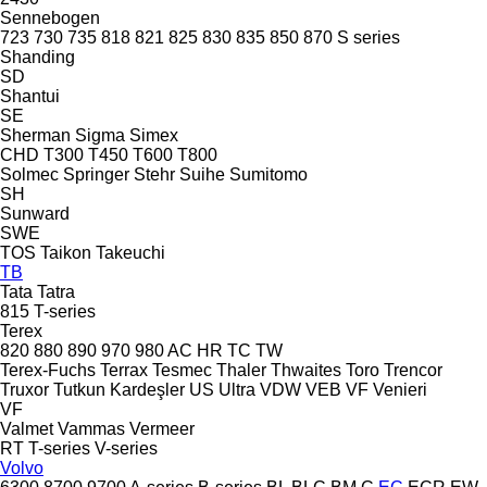
Sennebogen
723
730
735
818
821
825
830
835
850
870
S series
Shanding
SD
Shantui
SE
Sherman
Sigma
Simex
CHD
T300
T450
T600
T800
Solmec
Springer
Stehr
Suihe
Sumitomo
SH
Sunward
SWE
TOS
Taikon
Takeuchi
TB
Tata
Tatra
815
T-series
Terex
820
880
890
970
980
AC
HR
TC
TW
Terex-Fuchs
Terrax
Tesmec
Thaler
Thwaites
Toro
Trencor
Truxor
Tutkun Kardeşler
US
Ultra
VDW
VEB
VF Venieri
VF
Valmet
Vammas
Vermeer
RT
T-series
V-series
Volvo