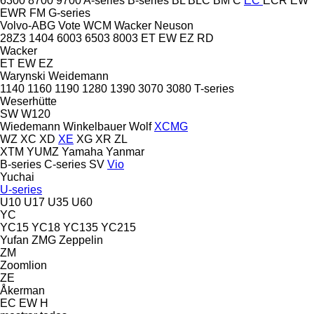
6300
8700
9700
A-series
B-series
BL
BLC
BM
C
EC
ECR
EW
EWR
FM
G-series
Volvo-ABG
Vote
WCM
Wacker Neuson
28Z3
1404
6003
6503
8003
ET
EW
EZ
RD
Wacker
ET
EW
EZ
Warynski
Weidemann
1140
1160
1190
1280
1390
3070
3080
T-series
Weserhütte
SW
W120
Wiedemann
Winkelbauer
Wolf
XCMG
WZ
XC
XD
XE
XG
XR
ZL
XTM
YUMZ
Yamaha
Yanmar
B-series
C-series
SV
Vio
Yuchai
U-series
U10
U17
U35
U60
YC
YC15
YC18
YC135
YC215
Yufan
ZMG
Zeppelin
ZM
Zoomlion
ZE
Åkerman
EC
EW
H