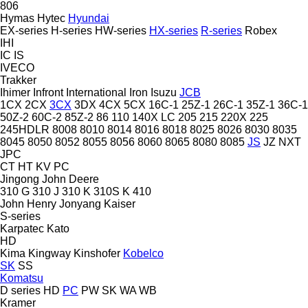
806
Hymas
Hytec
Hyundai
EX-series
H-series
HW-series
HX-series
R-series
Robex
IHI
IC
IS
IVECO
Trakker
Ihimer
Infront
International
Iron
Isuzu
JCB
1CX
2CX
3CX
3DX
4CX
5CX
16C-1
25Z-1
26C-1
35Z-1
36C-1
50Z-2
60C-2
85Z-2
86
110
140X LC
205
215
220X
225
245HDLR
8008
8010
8014
8016
8018
8025
8026
8030
8035
8045
8050
8052
8055
8056
8060
8065
8080
8085
JS
JZ
NXT
JPC
CT
HT
KV
PC
Jingong
John Deere
310 G
310 J
310 K
310S K
410
John Henry
Jonyang
Kaiser
S-series
Karpatec
Kato
HD
Kima
Kingway
Kinshofer
Kobelco
SK
SS
Komatsu
D series
HD
PC
PW
SK
WA
WB
Kramer