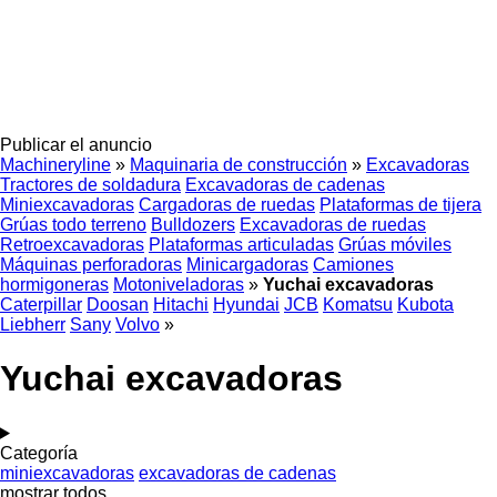
Publicar el anuncio
Machineryline
»
Maquinaria de construcción
»
Excavadoras
Tractores de soldadura
Excavadoras de cadenas
Miniexcavadoras
Cargadoras de ruedas
Plataformas de tijera
Grúas todo terreno
Bulldozers
Excavadoras de ruedas
Retroexcavadoras
Plataformas articuladas
Grúas móviles
Máquinas perforadoras
Minicargadoras
Camiones
hormigoneras
Motoniveladoras
»
Yuchai excavadoras
Caterpillar
Doosan
Hitachi
Hyundai
JCB
Komatsu
Kubota
Liebherr
Sany
Volvo
»
Yuchai excavadoras
Categoría
miniexcavadoras
excavadoras de cadenas
mostrar todos