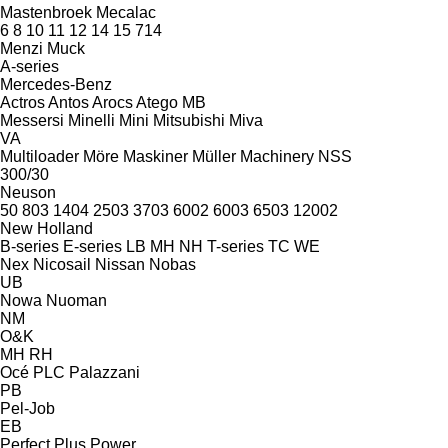
Mastenbroek
Mecalac
6
8
10
11
12
14
15
714
Menzi Muck
A-series
Mercedes-Benz
Actros
Antos
Arocs
Atego
MB
Messersi
Minelli
Mini
Mitsubishi
Miva
VA
Multiloader
Möre Maskiner
Müller Machinery
NSS
300/30
Neuson
50
803
1404
2503
3703
6002
6003
6503
12002
New Holland
B-series
E-series
LB
MH
NH
T-series
TC
WE
Nex
Nicosail
Nissan
Nobas
UB
Nowa
Nuoman
NM
O&K
MH
RH
Océ
PLC
Palazzani
PB
Pel-Job
EB
Perfect
Plus Power