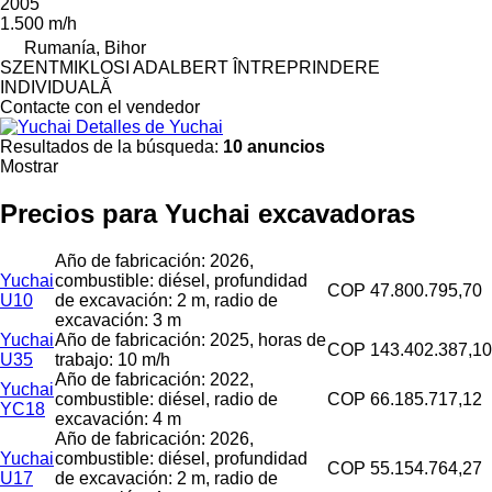
2005
1.500 m/h
Rumanía, Bihor
SZENTMIKLOSI ADALBERT ÎNTREPRINDERE
INDIVIDUALĂ
Contacte con el vendedor
Detalles de Yuchai
Resultados de la búsqueda:
10 anuncios
Mostrar
Precios para Yuchai excavadoras
Año de fabricación: 2026,
Yuchai
combustible: diésel, profundidad
COP 47.800.795,70
U10
de excavación: 2 m, radio de
excavación: 3 m
Yuchai
Año de fabricación: 2025, horas de
COP 143.402.387,10
U35
trabajo: 10 m/h
Año de fabricación: 2022,
Yuchai
combustible: diésel, radio de
COP 66.185.717,12
YC18
excavación: 4 m
Año de fabricación: 2026,
Yuchai
combustible: diésel, profundidad
COP 55.154.764,27
U17
de excavación: 2 m, radio de