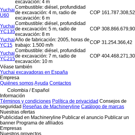
excavación: 4 m
Combustible: diésel, profundidad
Yuchai
de excavación: 4 m, radio de
COP 161.787.308,52
U60
excavación: 6 m
Combustible: diésel, profundidad
Yuchai
de excavación: 5 m, radio de
COP 308.866.679,90
YC135
excavación: 8 m
Yuchai
Año de fabricación: 2005, horas de
COP 31.254.366,42
YC15
trabajo: 1.500 m/h
Combustible: diésel, profundidad
Yuchai
de excavación: 7 m, radio de
COP 404.468.271,30
YC215
excavación: 10 m
Véase también
Yuchai excavadoras en España
Empresa
Quiénes somos
Ayuda
Contactos
Colombia / Español
Información
Términos y condiciones
Política de privacidad
Consejos de
seguridad
Reseñas de Machineryline
Catálogo de marcas
Nuestras ofertas
Publicidad en Machineryline
Publicar el anuncio
Publicar un
banner
Programa de afiliados
Empresas
Nuestros proyectos