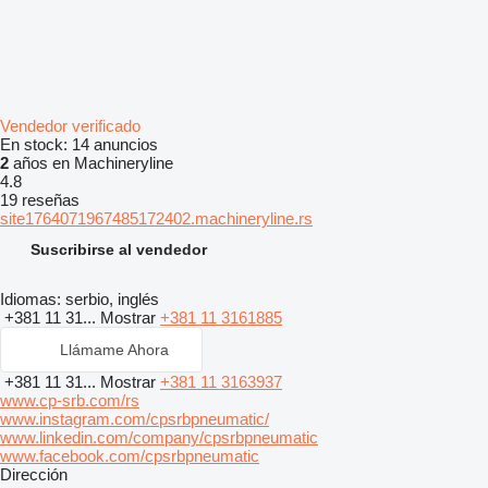
Vendedor verificado
En stock:
14 anuncios
2
años en Machineryline
4.8
19 reseñas
site1764071967485172402.machineryline.rs
Suscribirse al vendedor
Idiomas:
serbio, inglés
+381 11 31...
Mostrar
+381 11 3161885
Llámame Ahora
+381 11 31...
Mostrar
+381 11 3163937
www.cp-srb.com/rs
www.instagram.com/cpsrbpneumatic/
www.linkedin.com/company/cpsrbpneumatic
www.facebook.com/cpsrbpneumatic
Dirección