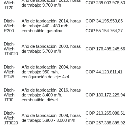
Año de fabricación: 2020, horas
Witch
COP 239.003.978,50
de trabajo: 9.700 m/h
JT20
Ditch-
Año de fabricación: 2014, horas
COP 34.195.953,85
Witch
de trabajo: 440 - 480 m/h,
-
R300
combustible: gasolina
COP 55.154.764,27
Ditch-
Año de fabricación: 2000, horas
Witch
COP 176.495.245,66
de trabajo: 5.700 m/h
JT4020
Ditch-
Año de fabricación: 2004, horas
Witch
de trabajo: 950 m/h,
COP 44.123.811,41
RT45
configuración del eje: 4x4
Ditch-
Año de fabricación: 2016, horas
Witch
de trabajo: 8.400 m/h,
COP 180.172.229,94
JT30
combustible: diésel
Ditch-
COP 213.265.088,51
Año de fabricación: 2008, horas
Witch
-
de trabajo: 5.800 - 8.000 m/h
JT3020
COP 257.388.899,92