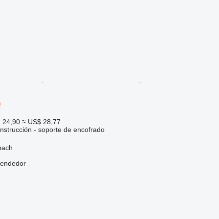
0
 24,90
≈ US$ 28,77
nstrucción - soporte de encofrado
bach
vendedor