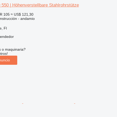
550 | Höhenverstellbare Stahlrohrstütze
R 105
≈ US$ 121,30
nstrucción - andamio
e, Fl
vendedor
s o maquinaria?
tros!
nuncio