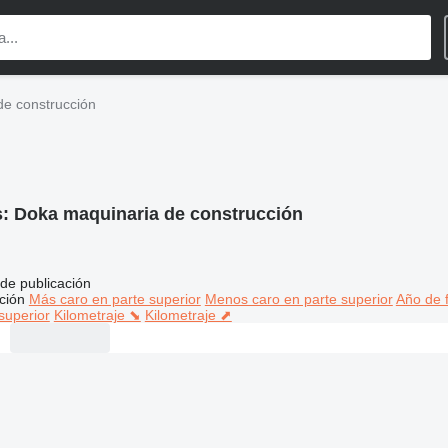
de construcción
s:
Doka maquinaria de construcción
de publicación
ción
Más caro en parte superior
Menos caro en parte superior
Año de f
superior
Kilometraje ⬊
Kilometraje ⬈