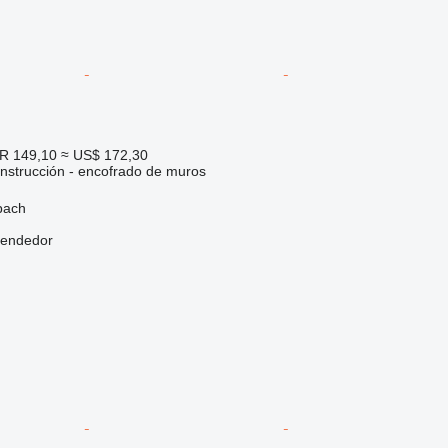
R 149,10
≈ US$ 172,30
nstrucción - encofrado de muros
bach
vendedor