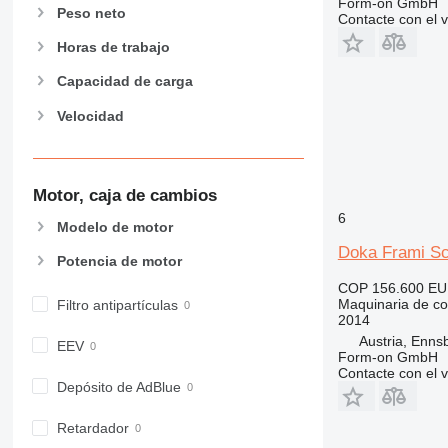
Form-on GmbH
907
Peso neto
Contacte con el 
908
Horas de trabajo
910
914
Capacidad de carga
918
Velocidad
924
926
928
Motor, caja de cambios
930
6
938
Modelo de motor
950
Doka Frami Sc
Potencia de motor
953
COP 156.600
EU
955
Maquinaria de co
Filtro antipartículas
2014
962
Austria, Enns
963
EEV
Form-on GmbH
966
Contacte con el 
Depósito de AdBlue
972
973
Retardador
980