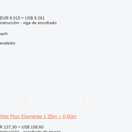
EUR 8.015
≈ US$ 9.261
nstrucción - viga de encofrado
bach
vendedor
life Plus Elemente 1,35m + 0,60m
R 137,30
≈ US$ 158,60
nstrucción - encofrado de muros