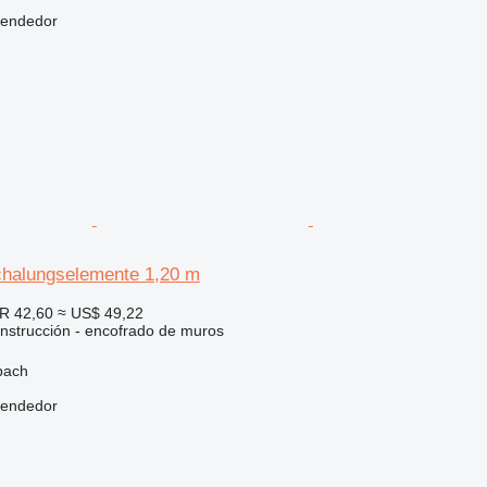
vendedor
halungselemente 1,20 m
R 42,60
≈ US$ 49,22
nstrucción - encofrado de muros
bach
vendedor