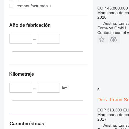
345
VMT
remanufacturado
349
Vibromax
COP 45.800.000
Maquinaria de co
350
2020
365
Austria, Enns
Año de fabricación
Form-on GmbH
374
Contacte con el 
390
–
395
416
420
424
426
Kilometraje
428
430
–
km
6
432
434
Doka Frami Sc
444
COP 313.300
EU
589
Maquinaria de co
826
2017
Características
906
Austria, Enns