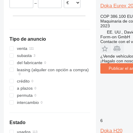
–
Noruega
313
435S
3369
XS
Doka Eurex 20 
Dinamarca
314
436
3394
XZ
COP 386.100
EU
España
315
437
4069
ZL
Maquinaria de co
2023
316
456
4394
EE. UU., Davi
317
457
E-series
Form-on GmbH
Tipo de anuncio
318
8008
Liftlux
Contacte con el 
319
8018
Pecolift
venta
320
8025
R-series
subasta
¿Vende vehículo
¡Hagalo con noso
321
8026
Toucan
del fabricante
Publicar el a
322
8030
leasing (alquiler con opción a compra)
323
8035
crédito
324
8055
a plazos
325
CT
permuta
326
JS
intercambio
329
JZ
330
NXT
336
S-Series
6
Estado
340
TM
Doka H20
usados