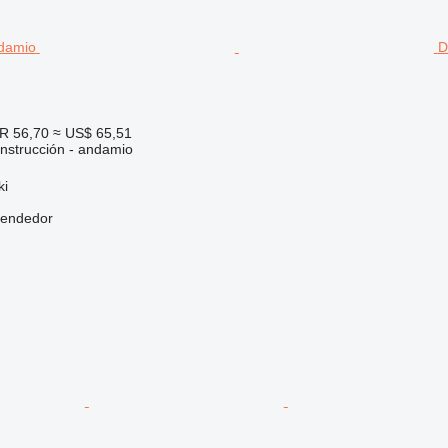
D
R 56,70
≈ US$ 65,51
nstrucción - andamio
ki
vendedor