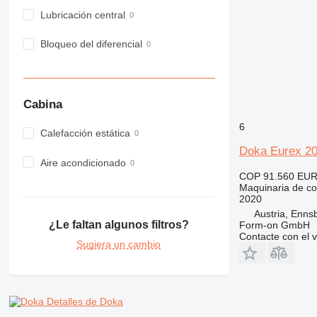
982
Lubricación central
988
Bloqueo del diferencial
990
992
AP
C-series
Cabina
CB
6
CS
Calefacción estática
D series
Doka Eurex 2
Aire acondicionado
E-series
COP 91.560
EUR
F-series
Maquinaria de co
2020
GC
Austria, Enns
IT
¿Le faltan algunos filtros?
Form-on GmbH
M-series
Contacte con el 
Sugiera un cambio
MH
NR
PM
RM
Detalles de Doka