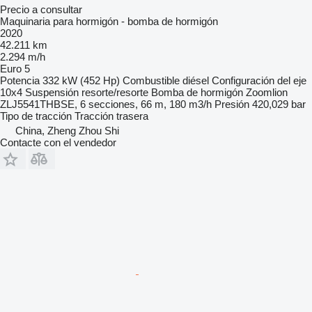
Precio a consultar
Maquinaria para hormigón - bomba de hormigón
2020
42.211 km
2.294 m/h
Euro 5
Potencia
332 kW (452 Hp)
Combustible
diésel
Configuración del eje
10x4
Suspensión
resorte/resorte
Bomba de hormigón
Zoomlion
ZLJ5541THBSE, 6 secciones, 66 m, 180 m3/h
Presión
420,029 bar
Tipo de tracción
Tracción trasera
China, Zheng Zhou Shi
Contacte con el vendedor