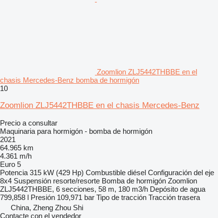
Zoomlion ZLJ5442THBBE en el
chasis Mercedes-Benz bomba de hormigón
10
Zoomlion ZLJ5442THBBE en el chasis Mercedes-Benz
Precio a consultar
Maquinaria para hormigón - bomba de hormigón
2021
64.965 km
4.361 m/h
Euro 5
Potencia
315 kW (429 Hp)
Combustible
diésel
Configuración del eje
8x4
Suspensión
resorte/resorte
Bomba de hormigón
Zoomlion
ZLJ5442THBBE, 6 secciones, 58 m, 180 m3/h
Depósito de agua
799,858 l
Presión
109,971 bar
Tipo de tracción
Tracción trasera
China, Zheng Zhou Shi
Contacte con el vendedor