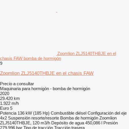
Zoomlion ZLJ5140THBJE en el
chasis FAW bomba de hormigón
9
Zoomlion ZLJ5140THBJE en el chasis FAW
Precio a consultar
Maquinaria para hormigón - bomba de hormigón
2020
29.420 km
1.922 m/h
Euro 5
Potencia
136 kW (185 Hp)
Combustible
diésel
Configuración del eje
4x2
Suspensión
resorte/resorte
Bomba de hormigón
Zoomlion
ZLJ5140THBJE, 120 m3/h
Depósito de agua
450,086 l
Presión
279,996 bar
Tipo de tracción
Tracción trasera